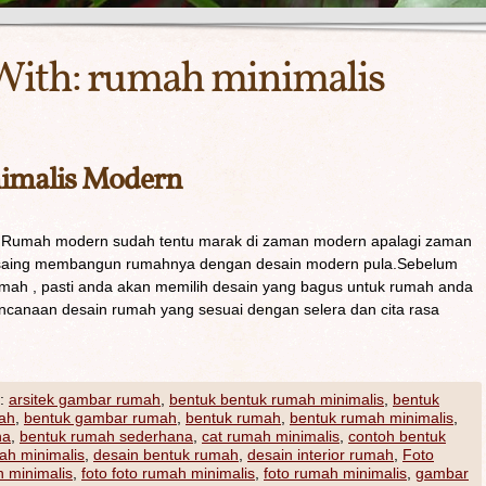
With:
rumah minimalis
imalis Modern
| Rumah modern sudah tentu marak di zaman modern apalagi zaman
rsaing membangun rumahnya dengan desain modern pula.Sebelum
ah , pasti anda akan memilih desain yang bagus untuk rumah anda
canaan desain rumah yang sesuai dengan selera dan cita rasa
:
arsitek gambar rumah
,
bentuk bentuk rumah minimalis
,
bentuk
ah
,
bentuk gambar rumah
,
bentuk rumah
,
bentuk rumah minimalis
,
na
,
bentuk rumah sederhana
,
cat rumah minimalis
,
contoh bentuk
ah minimalis
,
desain bentuk rumah
,
desain interior rumah
,
Foto
h minimalis
,
foto foto rumah minimalis
,
foto rumah minimalis
,
gambar