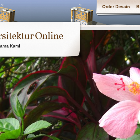
Order Desain
B
rsitektur Online
sama Kami