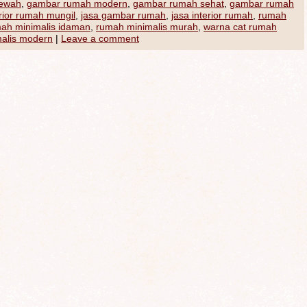
ewah
,
gambar rumah modern
,
gambar rumah sehat
,
gambar rumah
erior rumah mungil
,
jasa gambar rumah
,
jasa interior rumah
,
rumah
ah minimalis idaman
,
rumah minimalis murah
,
warna cat rumah
malis modern
|
Leave a comment