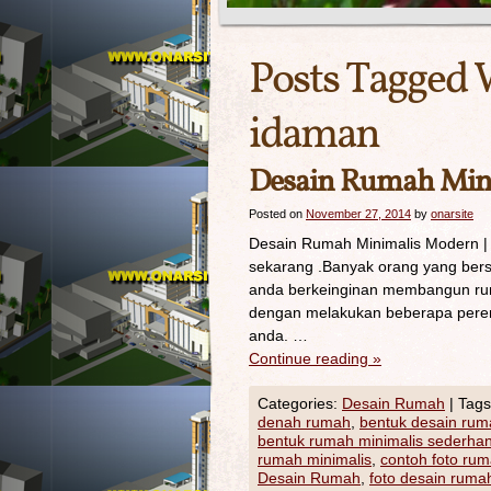
Posts Tagged 
idaman
Desain Rumah Min
Posted on
November 27, 2014
by
onarsite
Desain Rumah Minimalis Modern 
sekarang .Banyak orang yang be
anda berkeinginan membangun rum
dengan melakukan beberapa peren
anda. …
Continue reading
»
Categories:
Desain Rumah
|
Tags
denah rumah
,
bentuk desain rum
bentuk rumah minimalis sederha
rumah minimalis
,
contoh foto rum
Desain Rumah
,
foto desain ruma