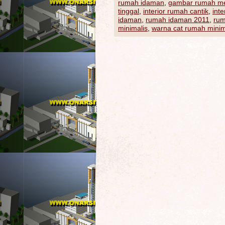
rumah idaman
,
gambar rumah m
tinggal
,
interior rumah cantik
,
int
idaman
,
rumah idaman 2011
,
rum
minimalis
,
warna cat rumah mini