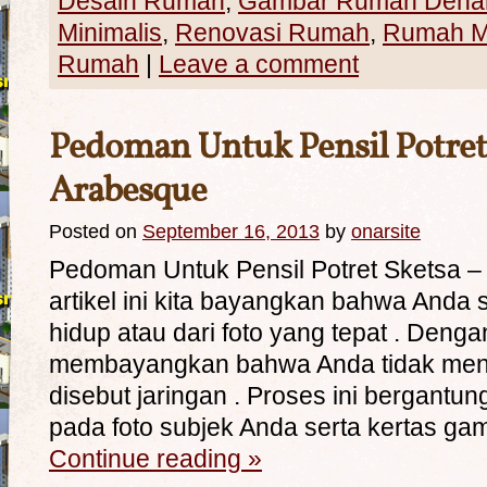
Desain Rumah
,
Gambar Rumah Dena
Minimalis
,
Renovasi Rumah
,
Rumah Mi
Rumah
|
Leave a comment
Pedoman Untuk Pensil Potret
Arabesque
Posted on
September 16, 2013
by
onarsite
Pedoman Untuk Pensil Potret Sketsa 
artikel ini kita bayangkan bahwa Anda 
hidup atau dari foto yang tepat . Dengan 
membayangkan bahwa Anda tidak men
disebut jaringan . Proses ini bergantun
pada foto subjek Anda serta kertas g
Continue reading
»