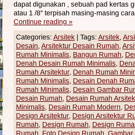
dapat digunakan , sebuah pad kertas gr
atau 1 /8″ terpisah masing-masing car
Continue reading
»
Categories:
Arsitek
|
Tags:
Arsitek
,
Ars
Desain
,
Arsitektur Desain Rumah
,
Ars
Rumah Minimalis
,
Bangun Rumah
,
De
Denah Desain Rumah Minimalis
,
Den
Rumah Arsitektur
,
Denah Rumah Minim
Rumah Minimalis
,
Desain Denah Rum
Rumah Minimalis
,
Desain Gambar Ru
Desain Rumah
,
Desain Rumah Arsitek
Minimalis
,
Desain Rumah Modern
,
De
Design Arsitektur
,
Design Arsitektur 
Rumah
,
Design Rumah
,
Design Rumah
Rumah
,
Foto Design Rumah
,
Gambar