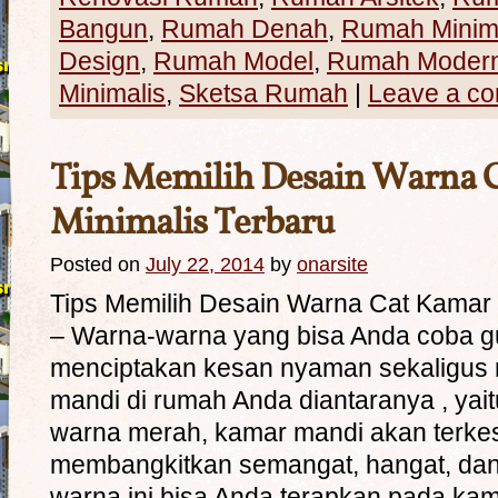
Bangun
,
Rumah Denah
,
Rumah Minim
Design
,
Rumah Model
,
Rumah Moder
Minimalis
,
Sketsa Rumah
|
Leave a c
Tips Memilih Desain Warna 
Minimalis Terbaru
Posted on
July 22, 2014
by
onarsite
Tips Memilih Desain Warna Cat Kamar 
– Warna-warna yang bisa Anda coba g
menciptakan kesan nyaman sekaligus
mandi di rumah Anda diantaranya , yait
warna merah, kamar mandi akan terkes
membangkitkan semangat, hangat, dan
warna ini bisa Anda terapkan pada ka