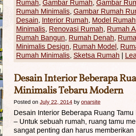
Rumah
,
Gambar Rumah
,
Gambar Ru
Rumah Minimalis
,
Gambar Rumah Rum
Desain
,
Interior Rumah
,
Model Rumah
Minimalis
,
Renovasi Rumah
,
Rumah Ar
Rumah Bangun
,
Rumah Denah
,
Rumah
Minimalis Design
,
Rumah Model
,
Rum
Rumah Minimalis
,
Sketsa Rumah
|
Le
Desain Interior Beberapa R
Minimalis Tebaru Modern
Posted on
July 22, 2014
by
onarsite
Desain Interior Beberapa Ruang Tamu 
– Untuk sebuah rumah, ruang tamu m
sangat penting dan harus memberikan