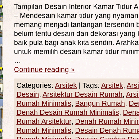
Tampilan Desain Interior Kamar Tidu
– Mendesain kamar tidur yang nyama
memang menjadi tantangan tersendiri b
belum tentu desain dan dekorasi yang 
baik pula bagi anak kita sendiri. Arah
untuk memilih desain kamar tidur minim
…
Continue reading
»
Categories:
Arsitek
|
Tags:
Arsitek
,
Ars
Desain
,
Arsitektur Desain Rumah
,
Ars
Rumah Minimalis
,
Bangun Rumah
,
De
Denah Desain Rumah Minimalis
,
Den
Rumah Arsitektur
,
Denah Rumah Minim
Rumah Minimalis
,
Desain Denah Rum