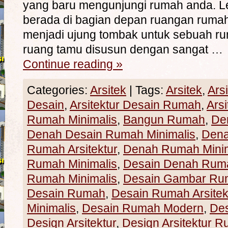
yang baru mengunjungi rumah anda. L
berada di bagian depan ruangan rumah
menjadi ujung tombak untuk sebuah ru
ruang tamu disusun dengan sangat …
Continue reading
»
Categories:
Arsitek
|
Tags:
Arsitek
,
Ars
Desain
,
Arsitektur Desain Rumah
,
Ars
Rumah Minimalis
,
Bangun Rumah
,
De
Denah Desain Rumah Minimalis
,
Den
Rumah Arsitektur
,
Denah Rumah Minim
Rumah Minimalis
,
Desain Denah Rum
Rumah Minimalis
,
Desain Gambar Ru
Desain Rumah
,
Desain Rumah Arsitek
Minimalis
,
Desain Rumah Modern
,
De
Design Arsitektur
,
Design Arsitektur 