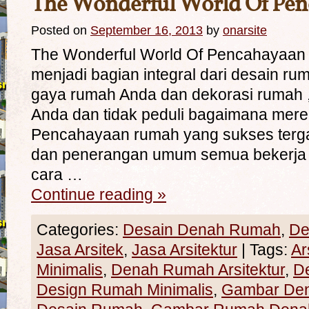
The Wonderful World Of Pe
Posted on
September 16, 2013
by
onarsite
The Wonderful World Of Pencahayaan
menjadi bagian integral dari desain rum
gaya rumah Anda dan dekorasi rumah 
Anda dan tidak peduli bagaimana merek
Pencahayaan rumah yang sukses tergan
dan penerangan umum semua bekerja 
cara …
Continue reading
»
Categories:
Desain Denah Rumah
,
De
Jasa Arsitek
,
Jasa Arsitektur
|
Tags:
Ar
Minimalis
,
Denah Rumah Arsitektur
,
D
Design Rumah Minimalis
,
Gambar De