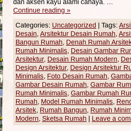
dan aksen kayu alami cahaya. …
Continue reading
»
Categories:
Uncategorized
|
Tags:
Ars
Desain
,
Arsitektur Desain Rumah
,
Ars
Bangun Rumah
,
Denah Rumah Arsitek
Rumah Minimalis
,
Desain Gambar Ru
Arsitektur
,
Desain Rumah Modern
,
De
Design Arsitektur
,
Design Arsitektur 
Minimalis
,
Foto Desain Rumah
,
Gamba
Gambar Desain Rumah
,
Gambar Rum
Rumah Minimalis
,
Gambar Rumah Rum
Rumah
,
Model Rumah Minimalis
,
Ren
Arsitek
,
Rumah Bangun
,
Rumah Minim
Modern
,
Sketsa Rumah
|
Leave a co