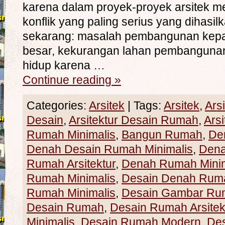
karena dalam proyek-proyek arsitek 
konflik yang paling serius yang dihasi
sekarang: masalah pembangunan kepada
besar, kekurangan lahan pembangunan
hidup karena …
Continue reading
»
Categories:
Arsitek
|
Tags:
Arsitek
,
Ars
Desain
,
Arsitektur Desain Rumah
,
Ars
Rumah Minimalis
,
Bangun Rumah
,
De
Denah Desain Rumah Minimalis
,
Den
Rumah Arsitektur
,
Denah Rumah Minim
Rumah Minimalis
,
Desain Denah Rum
Rumah Minimalis
,
Desain Gambar Ru
Desain Rumah
,
Desain Rumah Arsitek
Minimalis
,
Desain Rumah Modern
,
De