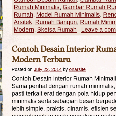
Rumah Minimalis
,
Gambar Rumah Rum
Rumah
,
Model Rumah Minimalis
,
Ren
Arsitek
,
Rumah Bangun
,
Rumah Minim
Modern
,
Sketsa Rumah
|
Leave a co
Contoh Desain Interior Rum
Modern Terbaru
Posted on
July 22, 2014
by
onarsite
Contoh Desain Interior Rumah Minimal
Sama perihal dengan rumah minimalis, 
pasti terkait erat dengan pola hidup p
minimalis serta sebagian besar berpe
lebih simple, praktis, dinamis, efisien se