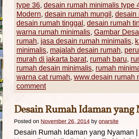
type 36
,
desain rumah minimalis type 
Modern
,
desain rumah mungil
,
desain 
desain rumah tinggal
,
desain rumah ti
warna rumah minimalis
,
Gambar Desa
rumah
,
jasa desain rumah minimalis
,
k
minimalis
,
majalah desain rumah
,
per
murah di jakarta barat
,
rumah baru
,
ru
rumah desain minimalis
,
rumah minima
warna cat rumah
,
www.desain rumah m
comment
Desain Rumah Idaman yang
Posted on
November 26, 2014
by
onarsite
Desain Rumah Idaman yang Nyaman | 