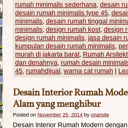
rumah minimalis sederhana
,
desain ru
desain rumah minimalis type 45
,
desai
minimalis
,
desain rumah tinggal minima
minimalis
,
design rumah kost
,
design
design rumah minimalis
,
jasa desain 
kumpulan desain rumah minimalis
,
pe
murah di jakarta barat
,
Rumah Arsitekt
dan denahnya
,
rumah desain minimali
45
,
rumahdijual
,
warna cat rumah
|
Le
Desain Interior Rumah Mod
Alam yang menghibur
Posted on
November 25, 2014
by
onarsite
Desain Interior Rumah Modern denga