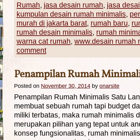
Rumah
,
jasa desain rumah
,
jasa desa
kumpulan desain rumah minimalis
,
pe
murah di jakarta barat
,
rumah baru
,
ru
rumah desain minimalis
,
rumah minima
warna cat rumah
,
www.desain rumah m
comment
Penampilan Rumah Minimalis
Posted on
November 30, 2014
by
onarsite
Penampilan Rumah Minimalis Satu Lant
membuat sebuah rumah tapi budget da
miliki terbatas, maka rumah minimalis 
merupakan pilihan yang tepat untuk a
konsep fungsionalitas, rumah minimalis 