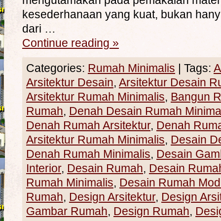
mengutamakan pada pemakaian materi
kesederhanaan yang kuat, bukan ha
dari …
Continue reading
»
Categories:
Rumah Minimalis
|
Tags:
A
Arsitektur Desain
,
Arsitektur Desain 
Arsitektur Rumah Minimalis
,
Bangun 
Rumah
,
Denah Desain Rumah Minimal
Denah Rumah Arsitektur
,
Denah Ruma
Arsitektur Rumah Minimalis
,
Desain D
Denah Rumah Minimalis
,
Desain Gam
Interior
,
Desain Rumah
,
Desain Rumah 
Rumah Minimalis
,
Desain Rumah Mod
Rumah
,
Design Arsitektur
,
Design Ars
Gambar Rumah
,
Design Rumah
,
Desi