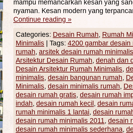
mampu memancarkan kesan yang sang
nyaman. Kesan modern yang terpanca
Continue reading
»
Categories:
Desain Rumah
,
Rumah Mi
Minimalis
|
Tags:
4200 gambar desain
rumah
,
arsitek desain rumah minimali
Arsitektur Desain Rumah
,
denah dan d
Desain Arsitektur Rumah Minimalis
,
de
minimalis
,
desain bangunan rumah
,
D
Minimalis
,
desain minimalis rumah
,
De
desain rumah gratis
,
desain rumah im
indah
,
desain rumah kecil
,
desain ru
rumah minimalis 1 lantai
,
desain rumah
desain rumah minimalis 2011
,
desain 
desain rumah minimalis sederhana
,
de