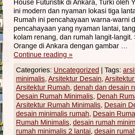
House Futuristik di Ankara, Turki oleh 
ini modern dan nyaman lokasi tiga lantai
Rumah ini pencahayaan warna-warni da
pencahayaan yang nyaman lantai, tan
kolam renang, dan rumah langit-langit.
Orange di Ankara dengan gambar …
Continue reading
»
Categories:
Uncategorized
|
Tags:
ars
minimalis
,
Arsitektur Desain
,
Arsitekt
Arsitektur Rumah
,
denah dan desain r
Desain Rumah Minimalis
,
Denah Ruma
Arsitektur Rumah Minimalis
,
Desain D
desain minimalis rumah
,
Desain Rumah
Rumah Minimalis
,
desain rumah minima
rumah minimalis 2 lantai
,
desain rumah