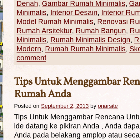
Denah
,
Gambar Rumah Minimalis
,
Ga
Minimalis
,
Interior Desain
,
Interior Ru
Model Rumah Minimalis
,
Renovasi R
Rumah Arsitektur
,
Rumah Bangun
,
Ru
Minimalis
,
Rumah Minimalis Design
,
R
Modern
,
Rumah Rumah Minimalis
,
Sk
comment
Tips Untuk Menggambar Ren
Rumah Anda
Posted on
September 2, 2013
by
onarsite
Tips Untuk Menggambar Rencana Unt
ide datang ke pikiran Anda , Anda dap
Anda pada belakang amplop atau secar