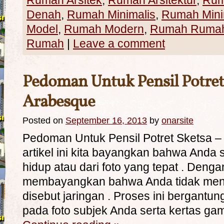
Rumah Arsitek
,
Rumah Arsitektur
,
Rum
Denah
,
Rumah Minimalis
,
Rumah Mini
Model
,
Rumah Modern
,
Rumah Rumah 
Rumah
|
Leave a comment
Pedoman Untuk Pensil Potret
Arabesque
Posted on
September 16, 2013
by
onarsite
Pedoman Untuk Pensil Potret Sketsa 
artikel ini kita bayangkan bahwa Anda 
hidup atau dari foto yang tepat . Dengan 
membayangkan bahwa Anda tidak men
disebut jaringan . Proses ini bergantun
pada foto subjek Anda serta kertas g