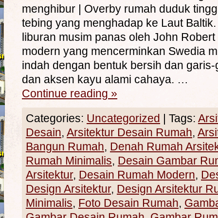
menghibur | Overby rumah duduk tingg
tebing yang menghadap ke Laut Baltik
liburan musim panas oleh John Robert 
modern yang mencerminkan Swedia min
indah dengan bentuk bersih dan garis-ga
dan aksen kayu alami cahaya. …
Continue reading
»
Categories:
Uncategorized
|
Tags:
Ars
Desain
,
Arsitektur Desain Rumah
,
Ars
Bangun Rumah
,
Denah Rumah Arsitek
Rumah Minimalis
,
Desain Gambar Ru
Arsitektur
,
Desain Rumah Modern
,
De
Design Arsitektur
,
Design Arsitektur 
Minimalis
,
Foto Desain Rumah
,
Gamba
Gambar Desain Rumah
,
Gambar Rum