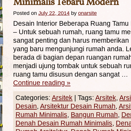
Minimalis Tebaru Modern
Posted on
July 22, 2014
by
onarsite
Desain Interior Beberapa Ruang Tamu 
– Untuk sebuah rumah, ruang tamu m
sangat penting dan harus memberikan
yang baru mengunjungi rumah anda. L
berada di bagian depan ruangan rumah
menjadi ujung tombak untuk sebuah ru
ruang tamu disusun dengan sangat …
Continue reading
»
Categories:
Arsitek
|
Tags:
Arsitek
,
Ars
Desain
,
Arsitektur Desain Rumah
,
Ars
Rumah Minimalis
,
Bangun Rumah
,
De
Denah Desain Rumah Minimalis
,
Den