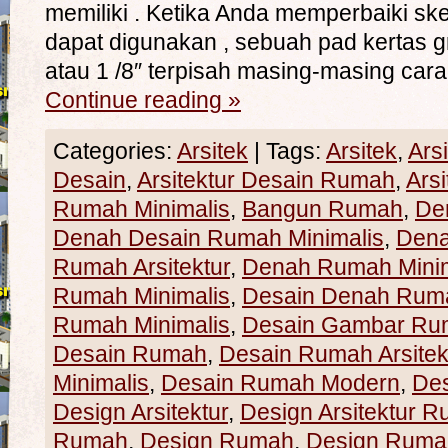
memiliki . Ketika Anda memperbaiki sket
dapat digunakan , sebuah pad kertas gr
atau 1 /8″ terpisah masing-masing car
Continue reading
»
Categories:
Arsitek
|
Tags:
Arsitek
,
Ars
Desain
,
Arsitektur Desain Rumah
,
Ars
Rumah Minimalis
,
Bangun Rumah
,
De
Denah Desain Rumah Minimalis
,
Den
Rumah Arsitektur
,
Denah Rumah Minim
Rumah Minimalis
,
Desain Denah Rum
Rumah Minimalis
,
Desain Gambar Ru
Desain Rumah
,
Desain Rumah Arsitek
Minimalis
,
Desain Rumah Modern
,
De
Design Arsitektur
,
Design Arsitektur 
Rumah
,
Design Rumah
,
Design Rumah