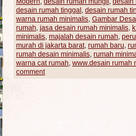
Modern
,
desain rumah mungil
,
desain 
desain rumah tinggal
,
desain rumah ti
warna rumah minimalis
,
Gambar Desa
rumah
,
jasa desain rumah minimalis
,
k
minimalis
,
majalah desain rumah
,
per
murah di jakarta barat
,
rumah baru
,
ru
rumah desain minimalis
,
rumah minima
warna cat rumah
,
www.desain rumah m
comment