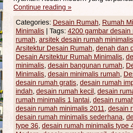
Continue reading
»
Categories:
Desain Rumah
,
Rumah Mi
Minimalis
|
Tags:
4200 gambar desain
rumah
,
arsitek desain rumah minimali
Arsitektur Desain Rumah
,
denah dan d
Desain Arsitektur Rumah Minimalis
,
de
minimalis
,
desain bangunan rumah
,
D
Minimalis
,
desain minimalis rumah
,
De
desain rumah gratis
,
desain rumah im
indah
,
desain rumah kecil
,
desain ru
rumah minimalis 1 lantai
,
desain rumah
desain rumah minimalis 2011
,
desain 
desain rumah minimalis sederhana
,
de
type 36
,
desain rumah minimalis type 