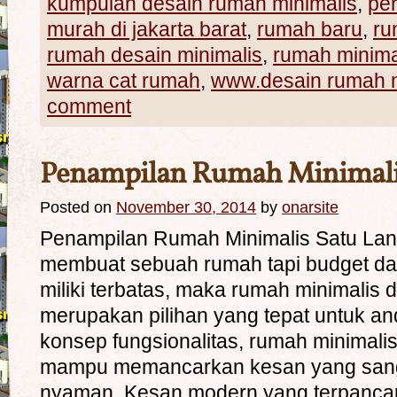
kumpulan desain rumah minimalis
,
pe
murah di jakarta barat
,
rumah baru
,
ru
rumah desain minimalis
,
rumah minima
warna cat rumah
,
www.desain rumah m
comment
Penampilan Rumah Minimalis
Posted on
November 30, 2014
by
onarsite
Penampilan Rumah Minimalis Satu Lant
membuat sebuah rumah tapi budget da
miliki terbatas, maka rumah minimalis 
merupakan pilihan yang tepat untuk a
konsep fungsionalitas, rumah minimalis 
mampu memancarkan kesan yang sang
nyaman. Kesan modern yang terpanca