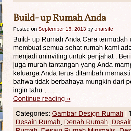
Build- up Rumah Anda
Posted on
September 16, 2013
by
onarsite
Build- up Rumah Anda Cara termudah 
membuat semua sehat rumah kami ada
menjadi uninviting untuk penjahat . Be
juga murah tantangan yang Anda mam
keluarga Anda terus ditambah memastik
bahwa tidak berbahaya mungkin dari pe
ingin tahu , …
Continue reading
»
Categories:
Gambar Design Rumah
|
Desain Rumah
,
Denah Rumah
,
Desai
Rumah
,
Desain Rumah Minimalis
,
Des