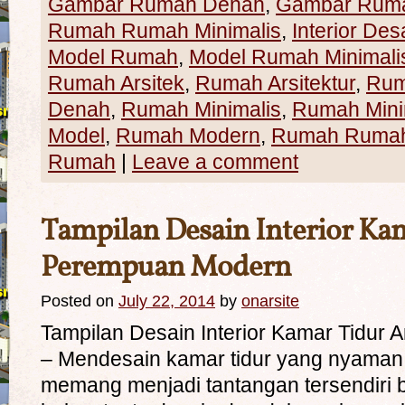
Gambar Rumah Denah
,
Gambar Ruma
Rumah Rumah Minimalis
,
Interior Des
Model Rumah
,
Model Rumah Minimali
Rumah Arsitek
,
Rumah Arsitektur
,
Rum
Denah
,
Rumah Minimalis
,
Rumah Mini
Model
,
Rumah Modern
,
Rumah Rumah 
Rumah
|
Leave a comment
Tampilan Desain Interior Ka
Perempuan Modern
Posted on
July 22, 2014
by
onarsite
Tampilan Desain Interior Kamar Tidu
– Mendesain kamar tidur yang nyama
memang menjadi tantangan tersendiri b