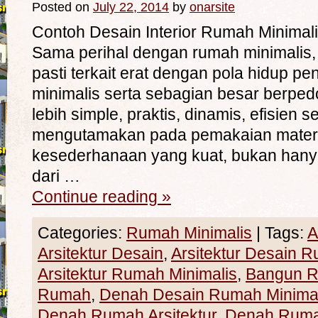
Posted on
July 22, 2014
by
onarsite
Contoh Desain Interior Rumah Minimal
Sama perihal dengan rumah minimalis, 
pasti terkait erat dengan pola hidup p
minimalis serta sebagian besar berpe
lebih simple, praktis, dinamis, efisien se
mengutamakan pada pemakaian materi
kesederhanaan yang kuat, bukan ha
dari …
Continue reading
»
Categories:
Rumah Minimalis
|
Tags:
A
Arsitektur Desain
,
Arsitektur Desain 
Arsitektur Rumah Minimalis
,
Bangun 
Rumah
,
Denah Desain Rumah Minimal
Denah Rumah Arsitektur
,
Denah Ruma