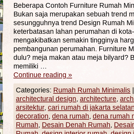
Beberapa Contoh Furniture Rumah Min
Bukan saja merupakan sebuah trend mo
sesungguhnya trend Design Rumah Min
keterbatasan lahan perumahan di kota
mengakibatkan semakin tingginya harg
pembangunan perumahan. Furniture Ma
dulu? meja makan atau meja bilyard? 
memiliki …
Continue reading
»
Categories:
Rumah Rumah Minimalis
|
architectural design
,
architecture
,
arch
arsitektur
,
cari rumah di jakarta selata
decoration
,
dena rumah
,
dena rumah m
Rumah
,
Desain Denah Rumah
,
Desain
Rumah
,
design interior rumah
,
design 