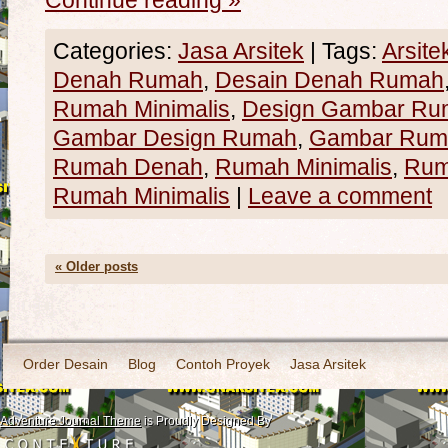
Continue reading
»
Categories:
Jasa Arsitek
|
Tags:
Arsite
Denah Rumah
,
Desain Denah Rumah
Rumah Minimalis
,
Design Gambar Ru
Gambar Design Rumah
,
Gambar Rum
Rumah Denah
,
Rumah Minimalis
,
Rum
Rumah Minimalis
|
Leave a comment
«
Older posts
Order Desain
Blog
Contoh Proyek
Jasa Arsitek
Adventure Journal Theme
is Proudly Designed By