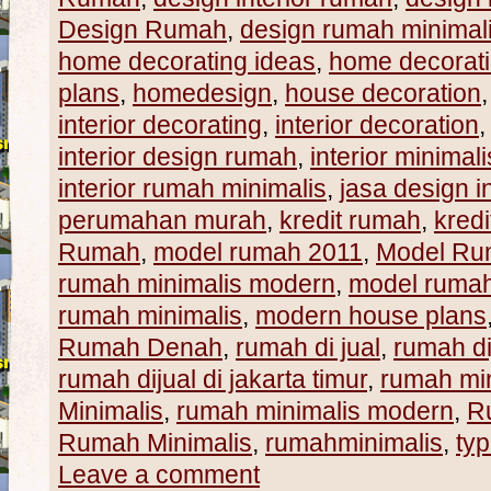
Design Rumah
,
design rumah minimal
home decorating ideas
,
home decorat
plans
,
homedesign
,
house decoration
interior decorating
,
interior decoration
interior design rumah
,
interior minimali
interior rumah minimalis
,
jasa design in
perumahan murah
,
kredit rumah
,
kred
Rumah
,
model rumah 2011
,
Model Ru
rumah minimalis modern
,
model ruma
rumah minimalis
,
modern house plans
Rumah Denah
,
rumah di jual
,
rumah dij
rumah dijual di jakarta timur
,
rumah min
Minimalis
,
rumah minimalis modern
,
R
Rumah Minimalis
,
rumahminimalis
,
ty
Leave a comment