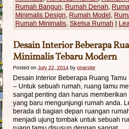
Rumah Bangun
,
Rumah Denah
,
Rumah
Minimalis Design
,
Rumah Model
,
Rum
Rumah Minimalis
,
Sketsa Rumah
|
Le
Desain Interior Beberapa R
Minimalis Tebaru Modern
Posted on
July 22, 2014
by
onarsite
Desain Interior Beberapa Ruang Tamu 
– Untuk sebuah rumah, ruang tamu m
sangat penting dan harus memberikan
yang baru mengunjungi rumah anda. L
berada di bagian depan ruangan rumah
menjadi ujung tombak untuk sebuah ru
ruang tamu disusun dengan sangat …