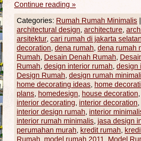
Continue reading
»
Categories:
Rumah Rumah Minimalis
|
architectural design
,
architecture
,
arch
arsitektur
,
cari rumah di jakarta selata
decoration
,
dena rumah
,
dena rumah m
Rumah
,
Desain Denah Rumah
,
Desain
Rumah
,
design interior rumah
,
design 
Design Rumah
,
design rumah minimal
home decorating ideas
,
home decorat
plans
,
homedesign
,
house decoration
interior decorating
,
interior decoration
interior design rumah
,
interior minimali
interior rumah minimalis
,
jasa design in
perumahan murah
,
kredit rumah
,
kred
Rumah
,
model rumah 2011
,
Model Ru