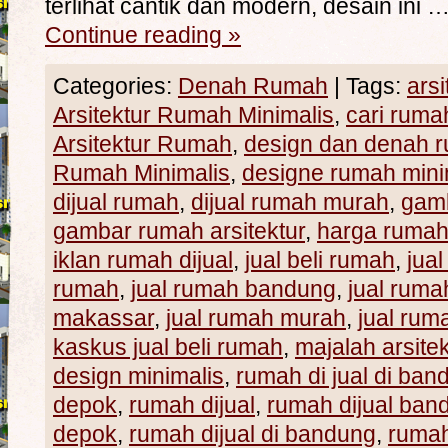
terlihat cantik dan modern, desain ini 
Continue reading
»
Categories:
Denah Rumah
|
Tags:
ars
Arsitektur Rumah Minimalis
,
cari rumah
Arsitektur Rumah
,
design dan denah r
Rumah Minimalis
,
designe rumah mini
dijual rumah
,
dijual rumah murah
,
gamb
gambar rumah arsitektur
,
harga ruma
iklan rumah dijual
,
jual beli rumah
,
jua
rumah
,
jual rumah bandung
,
jual ruma
makassar
,
jual rumah murah
,
jual ru
kaskus jual beli rumah
,
majalah arsite
design minimalis
,
rumah di jual di ban
depok
,
rumah dijual
,
rumah dijual ban
depok
,
rumah dijual di bandung
,
rumah