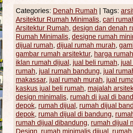
Categories:
Denah Rumah
|
Tags:
ars
Arsitektur Rumah Minimalis
,
cari rumah
Arsitektur Rumah
,
design dan denah r
Rumah Minimalis
,
designe rumah mini
dijual rumah
,
dijual rumah murah
,
gamb
gambar rumah arsitektur
,
harga ruma
iklan rumah dijual
,
jual beli rumah
,
jua
rumah
,
jual rumah bandung
,
jual ruma
makassar
,
jual rumah murah
,
jual ru
kaskus jual beli rumah
,
majalah arsite
design minimalis
,
rumah di jual di ban
depok
,
rumah dijual
,
rumah dijual ban
depok
,
rumah dijual di bandung
,
rumah
rumah dijual dibandung
,
rumah dijual
Design
,
rumah minimalis dijual
,
rumah