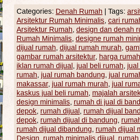
Categories:
Denah Rumah
|
Tags:
ars
Arsitektur Rumah Minimalis
,
cari rumah
Arsitektur Rumah
,
design dan denah r
Rumah Minimalis
,
designe rumah mini
dijual rumah
,
dijual rumah murah
,
gamb
gambar rumah arsitektur
,
harga ruma
iklan rumah dijual
,
jual beli rumah
,
jua
rumah
,
jual rumah bandung
,
jual ruma
makassar
,
jual rumah murah
,
jual ru
kaskus jual beli rumah
,
majalah arsite
design minimalis
,
rumah di jual di ban
depok
,
rumah dijual
,
rumah dijual ban
depok
,
rumah dijual di bandung
,
rumah
rumah dijual dibandung
,
rumah dijual
Design
,
rumah minimalis dijual
,
rumah