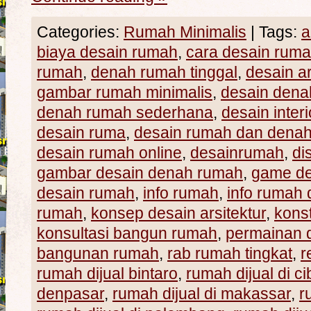
Categories:
Rumah Minimalis
|
Tags:
a
biaya desain rumah
,
cara desain rum
rumah
,
denah rumah tinggal
,
desain ar
gambar rumah minimalis
,
desain den
denah rumah sederhana
,
desain inte
desain ruma
,
desain rumah dan dena
desain rumah online
,
desainrumah
,
di
gambar desain denah rumah
,
game de
desain rumah
,
info rumah
,
info rumah d
rumah
,
konsep desain arsitektur
,
konst
konsultasi bangun rumah
,
permainan 
bangunan rumah
,
rab rumah tingkat
,
r
rumah dijual bintaro
,
rumah dijual di c
denpasar
,
rumah dijual di makassar
,
r