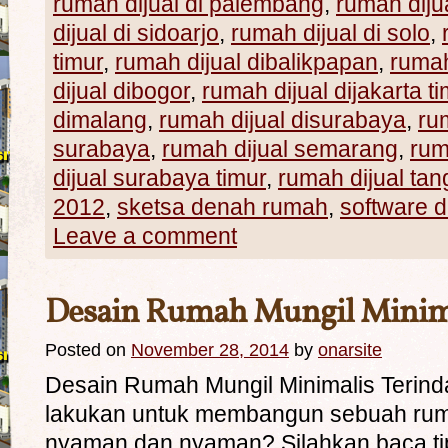
rumah dijual di palembang
,
rumah diju
dijual di sidoarjo
,
rumah dijual di solo
,
timur
,
rumah dijual dibalikpapan
,
rumah
dijual dibogor
,
rumah dijual dijakarta t
dimalang
,
rumah dijual disurabaya
,
ru
surabaya
,
rumah dijual semarang
,
rum
dijual surabaya timur
,
rumah dijual ta
2012
,
sketsa denah rumah
,
software 
Leave a comment
Desain Rumah Mungil Minima
Posted on
November 28, 2014
by
onarsite
Desain Rumah Mungil Minimalis Terind
lakukan untuk membangun sebuah ruma
nyaman dan nyaman? Silahkan baca ti