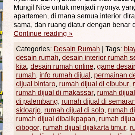
Mungil Nice untuk menjadi nyonya yang 
apartemen, di mana semua interior di
sama, dan ruang diatur dengan benar 
Continue reading
»
Categories:
Desain Rumah
|
Tags:
bia
desain rumah
,
desain interior rumah 
kita
,
desain rumah online
,
game desai
rumah
,
info rumah dijual
,
permainan d
dijual bintaro
,
rumah dijual di cibubur
,
rumah dijual di makassar
,
rumah dijua
di palembang
,
rumah dijual di semara
sidoarjo
,
rumah dijual di solo
,
rumah di
rumah dijual dibalikpapan
,
rumah dijua
dibogor
,
rumah dijual dijakarta timur
,
r