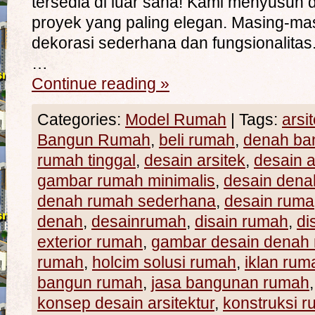
tersedia di luar sana! Kami menyusun 
proyek yang paling elegan. Masing-ma
dekorasi sederhana dan fungsionalita
…
Continue reading
»
Categories:
Model Rumah
|
Tags:
arsi
Bangun Rumah
,
beli rumah
,
denah ba
rumah tinggal
,
desain arsitek
,
desain a
gambar rumah minimalis
,
desain den
denah rumah sederhana
,
desain ruma
denah
,
desainrumah
,
disain rumah
,
di
exterior rumah
,
gambar desain denah
rumah
,
holcim solusi rumah
,
iklan rum
bangun rumah
,
jasa bangunan rumah
konsep desain arsitektur
,
konstruksi r