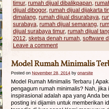
timur
,
rumah dijual dibalikpapan
,
rumah
dijual dibogor
,
rumah dijual dijakarta t
dimalang
,
rumah dijual disurabaya
,
ru
surabaya
,
rumah dijual semarang
,
rum
dijual surabaya timur
,
rumah dijual ta
2012
,
sketsa denah rumah
,
software 
Leave a comment
Model Rumah Minimalis Ter
Posted on
November 28, 2014
by
onarsite
Model Rumah Minimalis Terbaru | Apa
pengagum rumah minimalis? Nah, jika in
inspirasional adalah apa yang Anda b
posting ini dijamin untuk memberikan ide