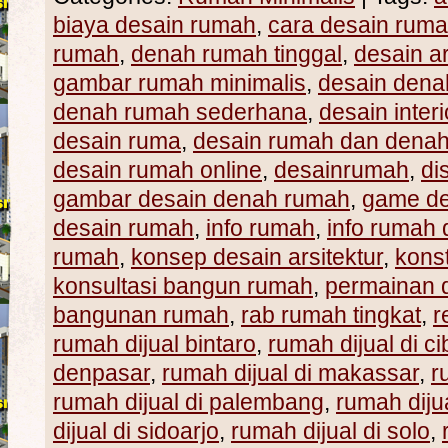
biaya desain rumah
,
cara desain rum
rumah
,
denah rumah tinggal
,
desain ar
gambar rumah minimalis
,
desain den
denah rumah sederhana
,
desain inte
desain ruma
,
desain rumah dan dena
desain rumah online
,
desainrumah
,
di
gambar desain denah rumah
,
game de
desain rumah
,
info rumah
,
info rumah d
rumah
,
konsep desain arsitektur
,
konst
konsultasi bangun rumah
,
permainan 
bangunan rumah
,
rab rumah tingkat
,
r
rumah dijual bintaro
,
rumah dijual di c
denpasar
,
rumah dijual di makassar
,
r
rumah dijual di palembang
,
rumah diju
dijual di sidoarjo
,
rumah dijual di solo
,