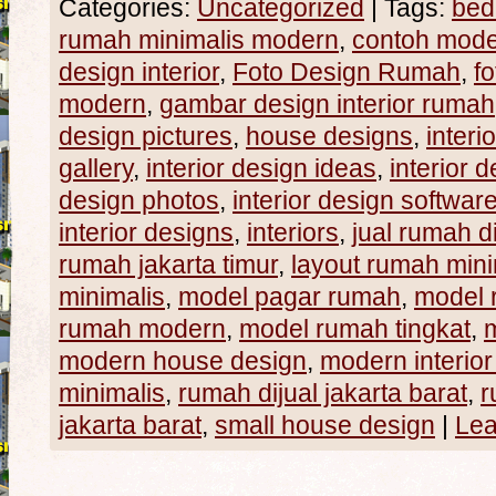
Categories:
Uncategorized
|
Tags:
bed
rumah minimalis modern
,
contoh mode
design interior
,
Foto Design Rumah
,
f
modern
,
gambar design interior rumah
design pictures
,
house designs
,
interi
gallery
,
interior design ideas
,
interior 
design photos
,
interior design softwar
interior designs
,
interiors
,
jual rumah di
rumah jakarta timur
,
layout rumah mini
minimalis
,
model pagar rumah
,
model 
rumah modern
,
model rumah tingkat
,
modern house design
,
modern interior
minimalis
,
rumah dijual jakarta barat
,
r
jakarta barat
,
small house design
|
Lea