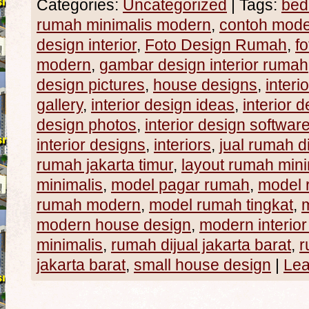
Categories:
Uncategorized
|
Tags:
bed
rumah minimalis modern
,
contoh mode
design interior
,
Foto Design Rumah
,
f
modern
,
gambar design interior rumah
design pictures
,
house designs
,
interi
gallery
,
interior design ideas
,
interior 
design photos
,
interior design softwar
interior designs
,
interiors
,
jual rumah di
rumah jakarta timur
,
layout rumah mini
minimalis
,
model pagar rumah
,
model 
rumah modern
,
model rumah tingkat
,
modern house design
,
modern interior
minimalis
,
rumah dijual jakarta barat
,
r
jakarta barat
,
small house design
|
Lea