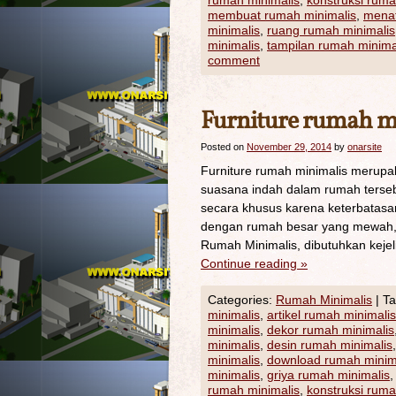
rumah minimalis
,
konstruksi ruma
membuat rumah minimalis
,
menat
minimalis
,
ruang rumah minimalis
minimalis
,
tampilan rumah minima
comment
Furniture rumah m
Posted on
November 29, 2014
by
onarsite
Furniture rumah minimalis merupa
suasana indah dalam rumah tersebu
secara khusus karena keterbatasan
dengan rumah besar yang mewah, k
Rumah Minimalis, dibutuhkan keje
Continue reading
»
Categories:
Rumah Minimalis
|
Ta
minimalis
,
artikel rumah minimalis
minimalis
,
dekor rumah minimalis
minimalis
,
desin rumah minimalis
minimalis
,
download rumah minim
minimalis
,
griya rumah minimalis
rumah minimalis
,
konstruksi ruma