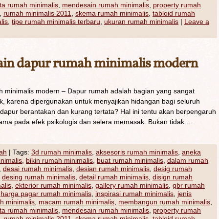
a rumah minimalis
,
mendesain rumah minimalis
,
property rumah
,
rumah minimalis 2011
,
skema rumah minimalis
,
tabloid rumah
lis
,
tipe rumah minimalis terbaru
,
ukuran rumah minimalis
|
Leave a
ain dapur rumah minimalis modern
 minimalis modern – Dapur rumah adalah bagian yang sangat
ik, karena dipergunakan untuk menyajikan hidangan bagi seluruh
 dapur berantakan dan kurang tertata? Hal ini tentu akan berpengaruh
tama pada efek psikologis dan selera memasak. Bukan tidak …
ah
|
Tags:
3d rumah minimalis
,
aksesoris rumah minimalis
,
aneka
inimalis
,
bikin rumah minimalis
,
buat rumah minimalis
,
dalam rumah
,
desai rumah minimalis
,
desian rumah minimalis
,
desig rumah
,
desing rumah minimalis
,
detail rumah minimalis
,
disign rumah
alis
,
ekterior rumah minimalis
,
gallery rumah minimalis
,
gbr rumah
,
harga pagar rumah minimalis
,
inspirasi rumah minimalis
,
jenis
h minimalis
,
macam rumah minimalis
,
membangun rumah minimalis
,
a rumah minimalis
,
mendesain rumah minimalis
,
property rumah
,
rumah minimalis 2011
,
skema rumah minimalis
,
tabloid rumah