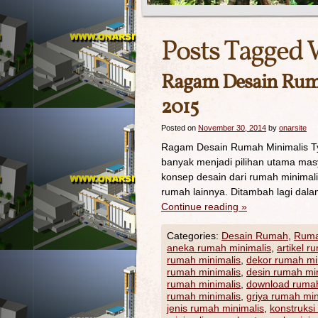
Posts Tagged 
Ragam Desain Ruma
2015
Posted on
November 30, 2014
by
onarsite
Ragam Desain Rumah Minimalis Typ
banyak menjadi pilihan utama masy
konsep desain dari rumah minimali
rumah lainnya. Ditambah lagi da
Continue reading
»
Categories:
Desain Rumah
,
Ruma
aneka rumah minimalis
,
artikel r
rumah minimalis
,
dekor rumah mi
rumah minimalis
,
desin rumah mi
rumah minimalis
,
download rumah
rumah minimalis
,
griya rumah min
jenis rumah minimalis
,
konstruksi