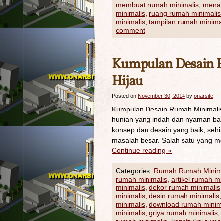
membuat rumah minimalis
,
menat
minimalis
,
ruang rumah minimalis
minimalis
,
tampilan rumah minima
comment
Kumpulan Desain 
Hijau
Posted on
November 30, 2014
by
onarsite
Kumpulan Desain Rumah Minimalis 
hunian yang indah dan nyaman bag
konsep dan desain yang baik, sehi
masalah besar. Salah satu yang m
Continue reading
»
Categories:
Rumah Rumah Minim
rumah minimalis
,
artikel rumah m
minimalis
,
dekor rumah minimalis
minimalis
,
desin rumah minimalis
minimalis
,
download rumah minim
minimalis
,
griya rumah minimalis