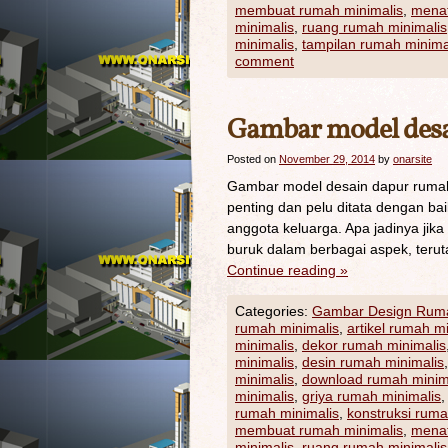
membuat rumah minimalis
,
menat
minimalis
,
ruang rumah minimalis
minimalis
,
tampilan rumah minima
comment
Gambar model des
Posted on
November 29, 2014
by
onarsite
Gambar model desain dapur rumah
penting dan pelu ditata dengan ba
anggota keluarga. Apa jadinya jika
buruk dalam berbagai aspek, teru
Continue reading
»
Categories:
Gambar Design Rum
rumah minimalis
,
artikel rumah m
minimalis
,
dekor rumah minimalis
minimalis
,
desin rumah minimalis
minimalis
,
download rumah minim
minimalis
,
griya rumah minimalis
rumah minimalis
,
konstruksi ruma
membuat rumah minimalis
,
menat
minimalis
,
ruang rumah minimalis