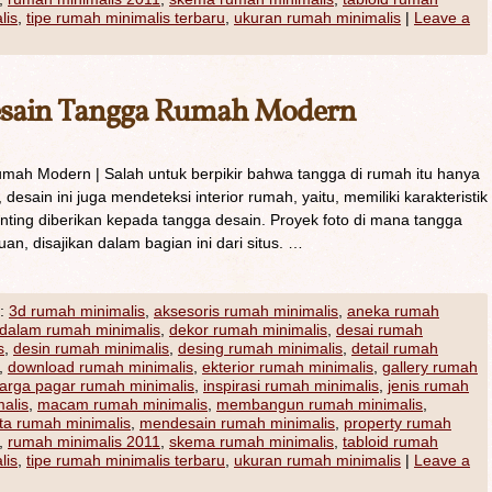
lis
,
tipe rumah minimalis terbaru
,
ukuran rumah minimalis
|
Leave a
sain Tangga Rumah Modern
ah Modern | Salah untuk berpikir bahwa tangga di rumah itu hanya
esain ini juga mendeteksi interior rumah, yaitu, memiliki karakteristik
enting diberikan kepada tangga desain. Proyek foto di mana tangga
an, disajikan dalam bagian ini dari situs. …
:
3d rumah minimalis
,
aksesoris rumah minimalis
,
aneka rumah
dalam rumah minimalis
,
dekor rumah minimalis
,
desai rumah
s
,
desin rumah minimalis
,
desing rumah minimalis
,
detail rumah
,
download rumah minimalis
,
ekterior rumah minimalis
,
gallery rumah
arga pagar rumah minimalis
,
inspirasi rumah minimalis
,
jenis rumah
alis
,
macam rumah minimalis
,
membangun rumah minimalis
,
a rumah minimalis
,
mendesain rumah minimalis
,
property rumah
,
rumah minimalis 2011
,
skema rumah minimalis
,
tabloid rumah
lis
,
tipe rumah minimalis terbaru
,
ukuran rumah minimalis
|
Leave a