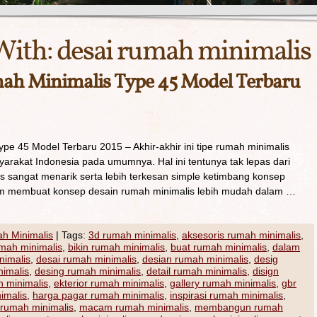
With:
desai rumah minimalis
h Minimalis Type 45 Model Terbaru
e 45 Model Terbaru 2015 – Akhir-akhir ini tipe rumah minimalis
arakat Indonesia pada umumnya. Hal ini tentunya tak lepas dari
s sangat menarik serta lebih terkesan simple ketimbang konsep
lam membuat konsep desain rumah minimalis lebih mudah dalam …
h Minimalis
|
Tags:
3d rumah minimalis
,
aksesoris rumah minimalis
,
umah minimalis
,
bikin rumah minimalis
,
buat rumah minimalis
,
dalam
nimalis
,
desai rumah minimalis
,
desian rumah minimalis
,
desig
nimalis
,
desing rumah minimalis
,
detail rumah minimalis
,
disign
 minimalis
,
ekterior rumah minimalis
,
gallery rumah minimalis
,
gbr
imalis
,
harga pagar rumah minimalis
,
inspirasi rumah minimalis
,
 rumah minimalis
,
macam rumah minimalis
,
membangun rumah