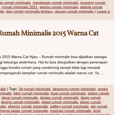
a rumah minimalis
,
mendesain rumah minimalis
,
property rumah
,
rumah minimalis 2011
,
skema rumah minimalis
,
tabloid rumah
lis
,
tipe rumah minimalis terbaru
,
ukuran rumah minimalis
|
Leave a
Rumah Minimalis 2015 Warna Cat
2015 Warna Cat Hijau – Rumah minimalis bisa dijadikan sebagai
i keluarga sederhana. Hal itu bisa diwujudkan dengan penerapan
ngga kondisi rumah yang cenderung sempit tidak lagi menjadi
empengaruhi tampilan rumah minimalis adalah warna cat. Ya, …
alis
|
Tags:
3d rumah minimalis
,
aksesoris rumah minimalis
,
aneka
inimalis
,
bikin rumah minimalis
,
buat rumah minimalis
,
dalam rumah
,
desai rumah minimalis
,
desian rumah minimalis
,
desig rumah
,
desing rumah minimalis
,
detail rumah minimalis
,
disign rumah
alis
,
ekterior rumah minimalis
,
gallery rumah minimalis
,
gbr rumah
,
harga pagar rumah minimalis
,
inspirasi rumah minimalis
,
jenis