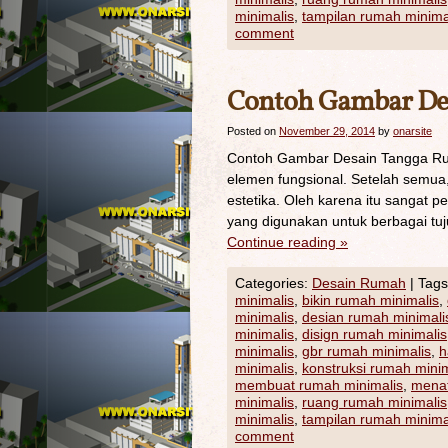
minimalis
,
tampilan rumah minima
comment
Contoh Gambar De
Posted on
November 29, 2014
by
onarsite
Contoh Gambar Desain Tangga Rum
elemen fungsional. Setelah semua, d
estetika. Oleh karena itu sangat p
yang digunakan untuk berbagai tuju
Continue reading
»
Categories:
Desain Rumah
|
Tags
minimalis
,
bikin rumah minimalis
,
minimalis
,
desian rumah minimali
minimalis
,
disign rumah minimalis
minimalis
,
gbr rumah minimalis
,
h
minimalis
,
konstruksi rumah minim
membuat rumah minimalis
,
menat
minimalis
,
ruang rumah minimalis
minimalis
,
tampilan rumah minima
comment