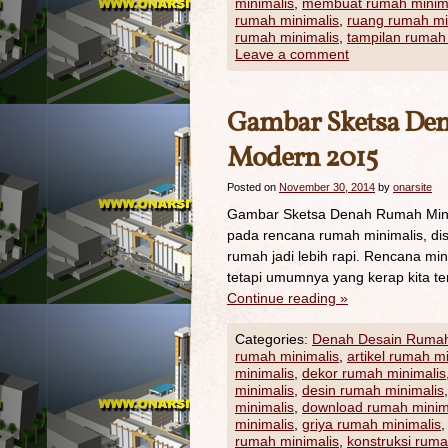
minimalis
,
membuat rumah minim
rumah minimalis
,
ruang rumah mi
rumah minimalis
,
tampilan rumah
Leave a comment
Gambar Sketsa De
Modern 2015
Posted on
November 30, 2014
by
onarsite
Gambar Sketsa Denah Rumah Minim
pada rencana rumah minimalis, di
rumah jadi lebih rapi. Rencana mi
tetapi umumnya yang kerap kita ten
Continue reading
»
Categories:
Denah Desain Ruma
rumah minimalis
,
artikel rumah m
minimalis
,
dekor rumah minimalis
minimalis
,
desin rumah minimalis
minimalis
,
download rumah minim
minimalis
,
griya rumah minimalis
rumah minimalis
,
konstruksi ruma