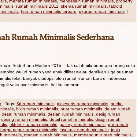
alis
,
menata rumah minimalis
,
mendesain rumah minimalis
,
property
nimalis
,
rumah minimalis 2011
,
skema rumah minimalis
,
tabloid
 minimalis
,
tipe rumah minimalis terbaru
,
ukuran rumah minimalis
|
nah Rumah Minimalis Sederhana
alis Sederhana Modern 2015 – Tak salah bila beberapa orang suka
samping wujud rumah yang enak dilihat walau demikian juga susunan
nimalis telah banyak diadopsi oleh rumah-rumah baru di indonesia,
gok yaitu over minimalis, hal itu lantaran …
h
|
Tags:
3d rumah minimalis
,
aksesoris rumah minimalis
,
aneka
inimalis
,
bikin rumah minimalis
,
buat rumah minimalis
,
dalam rumah
,
desai rumah minimalis
,
desian rumah minimalis
,
desig rumah
,
desing rumah minimalis
,
detail rumah minimalis
,
disign rumah
alis
,
ekterior rumah minimalis
,
gallery rumah minimalis
,
gbr rumah
,
harga pagar rumah minimalis
,
inspirasi rumah minimalis
,
jenis
h minimalis
,
macam rumah minimalis
,
membangun rumah minimalis
,