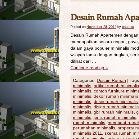
Desain Rumah Apa
Posted on
November 28, 2014
by
onarsite
Desain Rumah Apartemen dengan Fu
mendapatkan secara ringan, gaya,
dalam gaya populer minimalis mod
wilayah tamu dengan ringkas, sert
dilihat dari …
Continue reading
»
Categories:
Desain Rumah
|
Tags
minimalis
,
artikel rumah minimalis
minimalis
,
contoh furniture minima
minimalis
,
dekor rumah minimalis
minimalis
,
desin rumah minimalis
minimalis
,
disign rumah minimalis
minimalis
,
gbr rumah minimalis
,
g
minimalis
,
jenis rumah minimalis
,
rumah minimalis
,
membuat rumah
perumahan minimalis
,
property r
minimalis 2011
,
skema rumah min
rumah minimalis terbaru
,
ukuran 