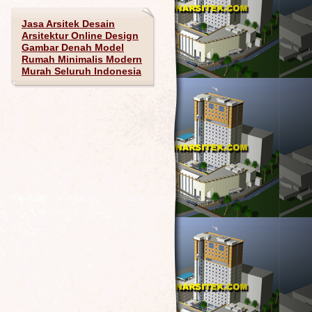
Jasa Arsitek Desain
Arsitektur Online Design
Gambar Denah Model
Rumah Minimalis Modern
Murah Seluruh Indonesia