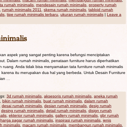
h minimalis
,
macam rumah minimalis
,
membangun rumah minimalis
,
a rumah minimalis
,
mendesain rumah minimalis
,
property rumah
,
rumah minimalis 2011
,
skema rumah minimalis
,
tabloid rumah
lis
,
tipe rumah minimalis terbaru
,
ukuran rumah minimalis
|
Leave a
inimalis
kan aspek yang sangat penting karena befungsi menciptakan
t. Dalam rumah minimalis, penataan furniture harus diperhatikan
 ruang. Anda tidak bisa menyamakan tata furniture rumah minimalis
arena itu merupakan dua hal yang berbeda. Untuk Desain Furniture
lian …
gs:
3d rumah minimalis
,
aksesoris rumah minimalis
,
aneka rumah
,
bikin rumah minimalis
,
buat rumah minimalis
,
dalam rumah
,
desai rumah minimalis
,
desian rumah minimalis
,
desig rumah
,
desing rumah minimalis
,
detail rumah minimalis
,
disign rumah
alis
,
ekterior rumah minimalis
,
gallery rumah minimalis
,
gbr rumah
,
harga pagar rumah minimalis
,
inspirasi rumah minimalis
,
jenis
h minimalis
,
macam rumah minimalis
,
membangun rumah minimalis
,