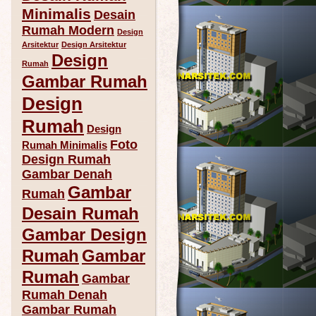
Minimalis
Desain
Rumah Modern
Design
Arsitektur
Design Arsitektur
Design
Rumah
Gambar Rumah
Design
Rumah
Design
Foto
Rumah Minimalis
Design Rumah
Gambar Denah
Gambar
Rumah
Desain Rumah
Gambar Design
Rumah
Gambar
Rumah
Gambar
Rumah Denah
Gambar Rumah