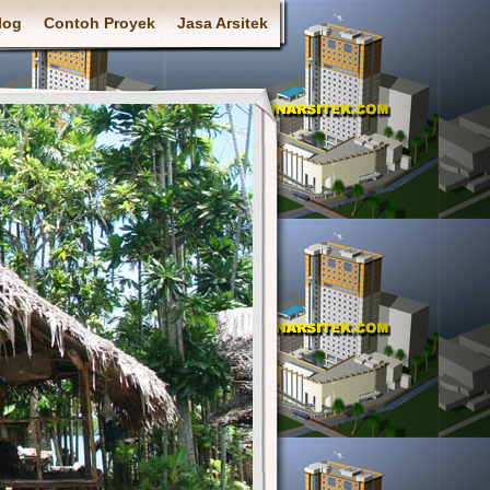
log
Contoh Proyek
Jasa Arsitek