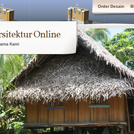
Order Desain
B
rsitektur Online
sama Kami