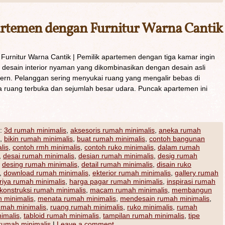
rtemen dengan Furnitur Warna Cantik
rnitur Warna Cantik | Pemilik apartemen dengan tiga kamar ingin
 desain interior nyaman yang dikombinasikan dengan desain asli
ern. Pelanggan sering menyukai ruang yang mengalir bebas di
a ruang terbuka dan sejumlah besar udara. Puncak apartemen ini
:
3d rumah minimalis
,
aksesoris rumah minimalis
,
aneka rumah
,
bikin rumah minimalis
,
buat rumah minimalis
,
contoh bangunan
lis
,
contoh rmh minimalis
,
contoh ruko minimalis
,
dalam rumah
,
desai rumah minimalis
,
desian rumah minimalis
,
desig rumah
,
desing rumah minimalis
,
detail rumah minimalis
,
disain ruko
,
download rumah minimalis
,
ekterior rumah minimalis
,
gallery rumah
riya rumah minimalis
,
harga pagar rumah minimalis
,
inspirasi rumah
konstruksi rumah minimalis
,
macam rumah minimalis
,
membangun
 minimalis
,
menata rumah minimalis
,
mendesain rumah minimalis
,
umah minimalis
,
ruang rumah minimalis
,
ruko minimalis
,
rumah
imalis
,
tabloid rumah minimalis
,
tampilan rumah minimalis
,
tipe
rumah minimalis
|
Leave a comment