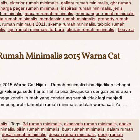
alis
,
ekterior rumah minimalis
,
gallery rumah minimalis
,
gbr rumah
,
harga pagar rumah minimalis
,
inspirasi rumah minimalis
,
jenis
h minimalis
,
macam rumah minimalis
,
membangun rumah minimalis
,
a rumah minimalis
,
mendesain rumah minimalis
,
property rumah
,
rumah minimalis 2011
,
skema rumah minimalis
,
tabloid rumah
lis
,
tipe rumah minimalis terbaru
,
ukuran rumah minimalis
|
Leave a
Rumah Minimalis 2015 Warna Cat
2015 Warna Cat Hijau – Rumah minimalis bisa dijadikan sebagai
i keluarga sederhana. Hal itu bisa diwujudkan dengan penerapan
ngga kondisi rumah yang cenderung sempit tidak lagi menjadi
empengaruhi tampilan rumah minimalis adalah warna cat. Ya, …
alis
|
Tags:
3d rumah minimalis
,
aksesoris rumah minimalis
,
aneka
inimalis
,
bikin rumah minimalis
,
buat rumah minimalis
,
dalam rumah
,
desai rumah minimalis
,
desian rumah minimalis
,
desig rumah
,
desing rumah minimalis
,
detail rumah minimalis
,
disign rumah