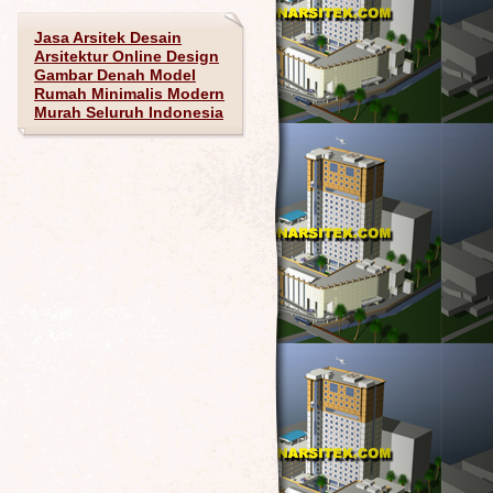
Jasa Arsitek Desain
Arsitektur Online Design
Gambar Denah Model
Rumah Minimalis Modern
Murah Seluruh Indonesia