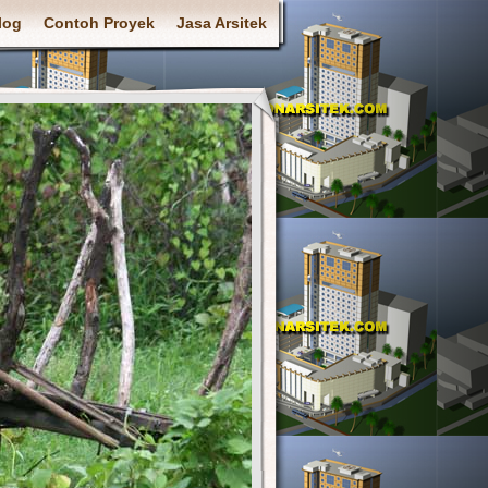
log
Contoh Proyek
Jasa Arsitek