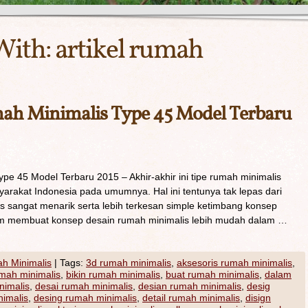
With:
artikel rumah
h Minimalis Type 45 Model Terbaru
e 45 Model Terbaru 2015 – Akhir-akhir ini tipe rumah minimalis
arakat Indonesia pada umumnya. Hal ini tentunya tak lepas dari
s sangat menarik serta lebih terkesan simple ketimbang konsep
lam membuat konsep desain rumah minimalis lebih mudah dalam …
h Minimalis
|
Tags:
3d rumah minimalis
,
aksesoris rumah minimalis
,
umah minimalis
,
bikin rumah minimalis
,
buat rumah minimalis
,
dalam
nimalis
,
desai rumah minimalis
,
desian rumah minimalis
,
desig
nimalis
,
desing rumah minimalis
,
detail rumah minimalis
,
disign