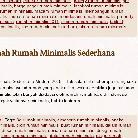
 minimalis
,
ekterior rumah minimalis
,
gallery rumah minimalis
,
gbr
imalis
,
harga pagar rumah minimalis
,
inspirasi rumah minimalis
,
 rumah minimalis
,
macam rumah minimalis
,
membangun rumah
alis
,
menata rumah minimalis
,
mendesain rumah minimalis
,
property
nimalis
,
rumah minimalis 2011
,
skema rumah minimalis
,
tabloid
 minimalis
,
tipe rumah minimalis terbaru
,
ukuran rumah minimalis
|
nah Rumah Minimalis Sederhana
alis Sederhana Modern 2015 – Tak salah bila beberapa orang suka
samping wujud rumah yang enak dilihat walau demikian juga susunan
nimalis telah banyak diadopsi oleh rumah-rumah baru di indonesia,
gok yaitu over minimalis, hal itu lantaran …
h
|
Tags:
3d rumah minimalis
,
aksesoris rumah minimalis
,
aneka
inimalis
,
bikin rumah minimalis
,
buat rumah minimalis
,
dalam rumah
,
desai rumah minimalis
,
desian rumah minimalis
,
desig rumah
,
desing rumah minimalis
,
detail rumah minimalis
,
disign rumah