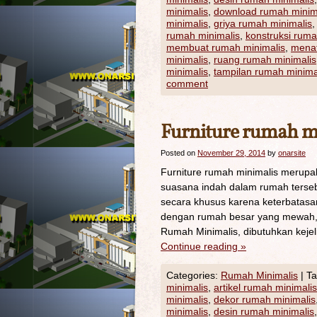
minimalis
,
download rumah minim
minimalis
,
griya rumah minimalis
rumah minimalis
,
konstruksi ruma
membuat rumah minimalis
,
menat
minimalis
,
ruang rumah minimalis
minimalis
,
tampilan rumah minima
comment
Furniture rumah m
Posted on
November 29, 2014
by
onarsite
Furniture rumah minimalis merupa
suasana indah dalam rumah tersebu
secara khusus karena keterbatasan
dengan rumah besar yang mewah, k
Rumah Minimalis, dibutuhkan keje
Continue reading
»
Categories:
Rumah Minimalis
|
Ta
minimalis
,
artikel rumah minimalis
minimalis
,
dekor rumah minimalis
minimalis
,
desin rumah minimalis