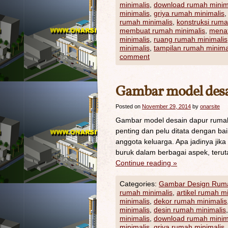
minimalis
,
download rumah minim
minimalis
,
griya rumah minimalis
rumah minimalis
,
konstruksi ruma
membuat rumah minimalis
,
menat
minimalis
,
ruang rumah minimalis
minimalis
,
tampilan rumah minima
comment
Gambar model des
Posted on
November 29, 2014
by
onarsite
Gambar model desain dapur rumah
penting dan pelu ditata dengan ba
anggota keluarga. Apa jadinya jika
buruk dalam berbagai aspek, teru
Continue reading
»
Categories:
Gambar Design Rum
rumah minimalis
,
artikel rumah m
minimalis
,
dekor rumah minimalis
minimalis
,
desin rumah minimalis
minimalis
,
download rumah minim
minimalis
,
griya rumah minimalis