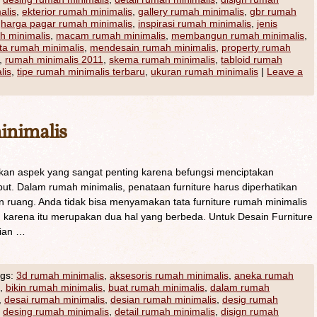
alis
,
ekterior rumah minimalis
,
gallery rumah minimalis
,
gbr rumah
,
harga pagar rumah minimalis
,
inspirasi rumah minimalis
,
jenis
h minimalis
,
macam rumah minimalis
,
membangun rumah minimalis
,
a rumah minimalis
,
mendesain rumah minimalis
,
property rumah
,
rumah minimalis 2011
,
skema rumah minimalis
,
tabloid rumah
lis
,
tipe rumah minimalis terbaru
,
ukuran rumah minimalis
|
Leave a
inimalis
kan aspek yang sangat penting karena befungsi menciptakan
t. Dalam rumah minimalis, penataan furniture harus diperhatikan
 ruang. Anda tidak bisa menyamakan tata furniture rumah minimalis
arena itu merupakan dua hal yang berbeda. Untuk Desain Furniture
lian …
gs:
3d rumah minimalis
,
aksesoris rumah minimalis
,
aneka rumah
,
bikin rumah minimalis
,
buat rumah minimalis
,
dalam rumah
,
desai rumah minimalis
,
desian rumah minimalis
,
desig rumah
,
desing rumah minimalis
,
detail rumah minimalis
,
disign rumah