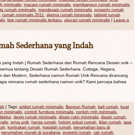
h minimalis
,
macam rumah minimalis
,
membangun rumah minimalis
,
a rumah minimalis
,
mendesain rumah minimalis
,
property rumah
,
rumah minimalis 2011
,
skema rumah minimalis
,
tabloid rumah
lis
,
tipe rumah minimalis terbaru
,
ukuran rumah minimalis
|
Leave a
mah Sederhana yang Indah
yang Indah | Rumah Sederhana dan Rumah Rencana Desain unik –
i semua tentang Desain Rumah Sederhana. Cottage, Negara,
an dan Modern; Sederhana namun Rumah Unik Rencana dirancang
di apa rencana rumah sederhana namun unik? Kami percaya bahwa
ah
|
Tags:
artikel rumah minimalis
,
Bangun Rumah
,
beli rumah
,
buat
n minimalis
,
contoh furniture minimalis
,
contoh rmh minimalis
,
itektur
,
desig rumah minimalis
,
disain ruko minimalis
,
disain rumah
,
malis
,
griya unik
,
harga rumah
,
holcim solusi rumah
,
iklan rumah
,
jasa
mah
,
kontrakan rumah
,
majalah rumah
,
perumahan baru di
,
perumahan murah di surabaya
,
properti rumah
,
rab rumah
,