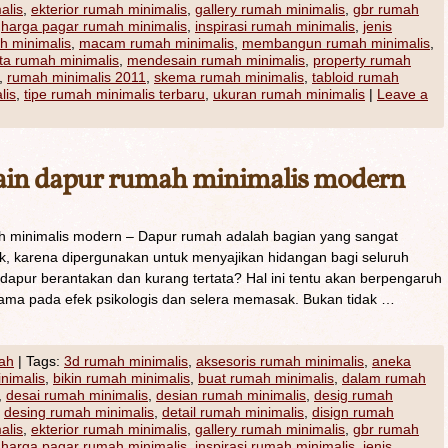
alis
,
ekterior rumah minimalis
,
gallery rumah minimalis
,
gbr rumah
,
harga pagar rumah minimalis
,
inspirasi rumah minimalis
,
jenis
h minimalis
,
macam rumah minimalis
,
membangun rumah minimalis
,
a rumah minimalis
,
mendesain rumah minimalis
,
property rumah
,
rumah minimalis 2011
,
skema rumah minimalis
,
tabloid rumah
lis
,
tipe rumah minimalis terbaru
,
ukuran rumah minimalis
|
Leave a
ain dapur rumah minimalis modern
 minimalis modern – Dapur rumah adalah bagian yang sangat
ik, karena dipergunakan untuk menyajikan hidangan bagi seluruh
 dapur berantakan dan kurang tertata? Hal ini tentu akan berpengaruh
tama pada efek psikologis dan selera memasak. Bukan tidak …
ah
|
Tags:
3d rumah minimalis
,
aksesoris rumah minimalis
,
aneka
inimalis
,
bikin rumah minimalis
,
buat rumah minimalis
,
dalam rumah
,
desai rumah minimalis
,
desian rumah minimalis
,
desig rumah
,
desing rumah minimalis
,
detail rumah minimalis
,
disign rumah
alis
,
ekterior rumah minimalis
,
gallery rumah minimalis
,
gbr rumah
,
harga pagar rumah minimalis
,
inspirasi rumah minimalis
,
jenis