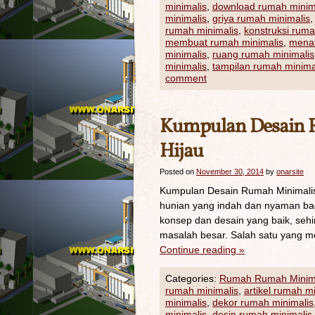
minimalis
,
download rumah minim
minimalis
,
griya rumah minimalis
rumah minimalis
,
konstruksi ruma
membuat rumah minimalis
,
menat
minimalis
,
ruang rumah minimalis
minimalis
,
tampilan rumah minima
comment
Kumpulan Desain 
Hijau
Posted on
November 30, 2014
by
onarsite
Kumpulan Desain Rumah Minimalis 
hunian yang indah dan nyaman bag
konsep dan desain yang baik, sehi
masalah besar. Salah satu yang m
Continue reading
»
Categories:
Rumah Rumah Minim
rumah minimalis
,
artikel rumah m
minimalis
,
dekor rumah minimalis
minimalis
,
desin rumah minimalis