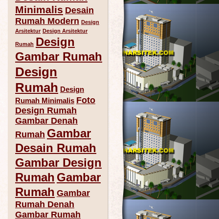
Minimalis
Desain
Rumah Modern
Design
Arsitektur
Design Arsitektur
Design
Rumah
Gambar Rumah
Design
Rumah
Design
Foto
Rumah Minimalis
Design Rumah
Gambar Denah
Gambar
Rumah
Desain Rumah
Gambar Design
Rumah
Gambar
Rumah
Gambar
Rumah Denah
Gambar Rumah