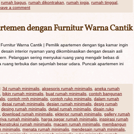
,
rumah bagus
,
rumah dikontrakan
,
rumah jogja
,
rumah tinggal
,
eave a comment
rtemen dengan Furnitur Warna Cantik
rnitur Warna Cantik | Pemilik apartemen dengan tiga kamar ingin
 desain interior nyaman yang dikombinasikan dengan desain asli
ern. Pelanggan sering menyukai ruang yang mengalir bebas di
a ruang terbuka dan sejumlah besar udara. Puncak apartemen ini
:
3d rumah minimalis
,
aksesoris rumah minimalis
,
aneka rumah
,
bikin rumah minimalis
,
buat rumah minimalis
,
contoh bangunan
lis
,
contoh rmh minimalis
,
contoh ruko minimalis
,
dalam rumah
,
desai rumah minimalis
,
desian rumah minimalis
,
desig rumah
,
desing rumah minimalis
,
detail rumah minimalis
,
disain ruko
,
download rumah minimalis
,
ekterior rumah minimalis
,
gallery rumah
riya rumah minimalis
,
harga pagar rumah minimalis
,
inspirasi rumah
konstruksi rumah minimalis
,
macam rumah minimalis
,
membangun
 minimalis
,
menata rumah minimalis
,
mendesain rumah minimalis
,