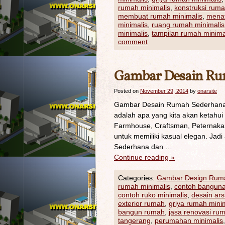
rumah minimalis
,
konstruksi ruma
membuat rumah minimalis
,
menat
minimalis
,
ruang rumah minimalis
minimalis
,
tampilan rumah minima
comment
Gambar Desain Ru
Posted on
November 29, 2014
by
onarsite
Gambar Desain Rumah Sederhana 
adalah apa yang kita akan ketahu
Farmhouse, Craftsman, Peternak
untuk memiliki kasual elegan. Ja
Sederhana dan …
Continue reading
»
Categories:
Gambar Design Rum
rumah minimalis
,
contoh banguna
contoh ruko minimalis
,
desain ars
exterior rumah
,
griya rumah mini
bangun rumah
,
jasa renovasi ru
tangerang
,
perumahan minimalis