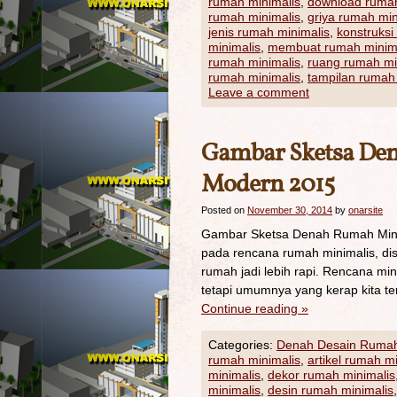
rumah minimalis
,
download rumah
rumah minimalis
,
griya rumah min
jenis rumah minimalis
,
konstruksi
minimalis
,
membuat rumah minim
rumah minimalis
,
ruang rumah mi
rumah minimalis
,
tampilan rumah
Leave a comment
Gambar Sketsa De
Modern 2015
Posted on
November 30, 2014
by
onarsite
Gambar Sketsa Denah Rumah Minim
pada rencana rumah minimalis, di
rumah jadi lebih rapi. Rencana mi
tetapi umumnya yang kerap kita ten
Continue reading
»
Categories:
Denah Desain Ruma
rumah minimalis
,
artikel rumah m
minimalis
,
dekor rumah minimalis
minimalis
,
desin rumah minimalis