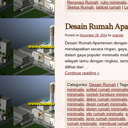
Renovasi Rumah
,
ruko minimalis
Sketsa Rumah
,
tabloid rumah
|
L
Desain Rumah Apa
Posted on
November 28, 2014
by
onarsite
Desain Rumah Apartemen dengan Fu
mendapatkan secara ringan, gaya,
dalam gaya populer minimalis mod
wilayah tamu dengan ringkas, sert
dilihat dari …
Continue reading
»
Categories:
Desain Rumah
|
Tags
minimalis
,
artikel rumah minimalis
minimalis
,
contoh furniture minima
minimalis
,
dekor rumah minimalis
minimalis
,
desin rumah minimalis
minimalis
,
disign rumah minimalis
minimalis
,
gbr rumah minimalis
,
g
minimalis
,
jenis rumah minimalis
,
rumah minimalis
,
membuat rumah