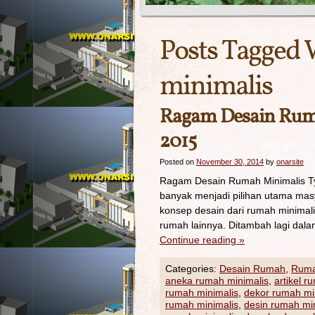
Posts Tagged 
minimalis
Ragam Desain Ruma
2015
Posted on
November 30, 2014
by
onarsite
Ragam Desain Rumah Minimalis Typ
banyak menjadi pilihan utama masy
konsep desain dari rumah minimali
rumah lainnya. Ditambah lagi da
Continue reading
»
Categories:
Desain Rumah
,
Ruma
aneka rumah minimalis
,
artikel r
rumah minimalis
,
dekor rumah mi
rumah minimalis
,
desin rumah mi