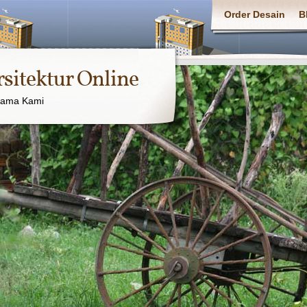
Order Desain
B
rsitektur Online
sama Kami