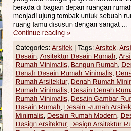
berada di bagian depan ruangan rumah
menjadi ujung tombak untuk sebuah ru
ruang tamu disusun dengan sangat …
Continue reading
»
Categories:
Arsitek
|
Tags:
Arsitek
,
Ars
Desain
,
Arsitektur Desain Rumah
,
Ars
Rumah Minimalis
,
Bangun Rumah
,
De
Denah Desain Rumah Minimalis
,
Den
Rumah Arsitektur
,
Denah Rumah Minim
Rumah Minimalis
,
Desain Denah Rum
Rumah Minimalis
,
Desain Gambar Ru
Desain Rumah
,
Desain Rumah Arsitek
Minimalis
,
Desain Rumah Modern
,
De
Design Arsitektur
,
Design Arsitektur 