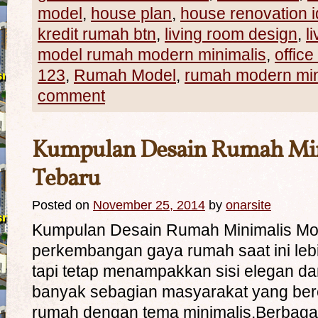
model
,
house plan
,
house renovation 
kredit rumah btn
,
living room design
,
l
model rumah modern minimalis
,
office
123
,
Rumah Model
,
rumah modern min
comment
Kumpulan Desain Rumah Min
Tebaru
Posted on
November 25, 2014
by
onarsite
Kumpulan Desain Rumah Minimalis Mo
perkembangan gaya rumah saat ini leb
tapi tetap menampakkan sisi elegan d
banyak sebagian masyarakat yang b
rumah dengan tema minimalis.Berbaga