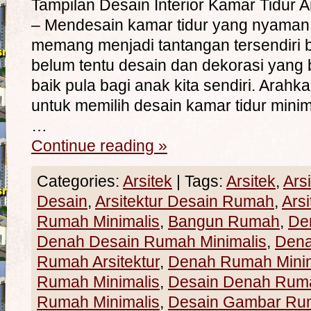
Tampilan Desain Interior Kamar Tidu
– Mendesain kamar tidur yang nyama
memang menjadi tantangan tersendiri b
belum tentu desain dan dekorasi yang 
baik pula bagi anak kita sendiri. Arah
untuk memilih desain kamar tidur minim
…
Continue reading
»
Categories:
Arsitek
|
Tags:
Arsitek
,
Ars
Desain
,
Arsitektur Desain Rumah
,
Ars
Rumah Minimalis
,
Bangun Rumah
,
De
Denah Desain Rumah Minimalis
,
Den
Rumah Arsitektur
,
Denah Rumah Minim
Rumah Minimalis
,
Desain Denah Rum
Rumah Minimalis
,
Desain Gambar Ru