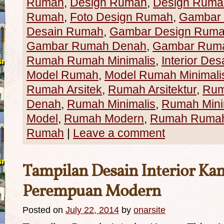
Rumah
,
Design Rumah
,
Design Rumah
Rumah
,
Foto Design Rumah
,
Gambar
Desain Rumah
,
Gambar Design Rum
Gambar Rumah Denah
,
Gambar Ruma
Rumah Rumah Minimalis
,
Interior Des
Model Rumah
,
Model Rumah Minimali
Rumah Arsitek
,
Rumah Arsitektur
,
Rum
Denah
,
Rumah Minimalis
,
Rumah Mini
Model
,
Rumah Modern
,
Rumah Rumah 
Rumah
|
Leave a comment
Tampilan Desain Interior Ka
Perempuan Modern
Posted on
July 22, 2014
by
onarsite