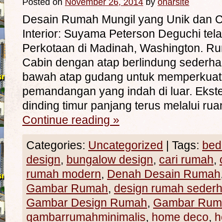
Posted on
November 26, 2014
by
onarsite
Desain Rumah Mungil yang Unik dan Can
Interior: Suyama Peterson Deguchi te
Perkotaan di Madinah, Washington. Ru
Cabin dengan atap berlindung sederhana
bawah atap gudang untuk memperkuat
pemandangan yang indah di luar. Ekste
dinding timur panjang terus melalui rua
Continue reading
»
Categories:
Uncategorized
|
Tags:
bed
design
,
bungalow design
,
cari rumah
,
rumah modern
,
Denah Desain Rumah
Gambar Rumah
,
design rumah seder
Gambar Design Rumah
,
Gambar Rum
gambarrumahminimalis
,
home deco
,
h