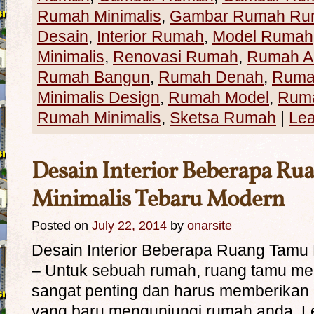
Rumah Minimalis
,
Gambar Rumah Rum
Desain
,
Interior Rumah
,
Model Rumah
Minimalis
,
Renovasi Rumah
,
Rumah Ar
Rumah Bangun
,
Rumah Denah
,
Rumah
Minimalis Design
,
Rumah Model
,
Rum
Rumah Minimalis
,
Sketsa Rumah
|
Le
Desain Interior Beberapa R
Minimalis Tebaru Modern
Posted on
July 22, 2014
by
onarsite
Desain Interior Beberapa Ruang Tamu 
– Untuk sebuah rumah, ruang tamu m
sangat penting dan harus memberikan
yang baru mengunjungi rumah anda. L