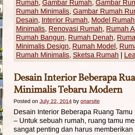
Rumah
,
Gambar Rumah
,
Gambar Ru
Rumah Minimalis
,
Gambar Rumah Rum
Desain
,
Interior Rumah
,
Model Rumah
Minimalis
,
Renovasi Rumah
,
Rumah Ar
Rumah Bangun
,
Rumah Denah
,
Rumah
Minimalis Design
,
Rumah Model
,
Rum
Rumah Minimalis
,
Sketsa Rumah
|
Le
Desain Interior Beberapa R
Minimalis Tebaru Modern
Posted on
July 22, 2014
by
onarsite
Desain Interior Beberapa Ruang Tamu 
– Untuk sebuah rumah, ruang tamu m
sangat penting dan harus memberikan