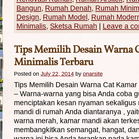
Bangun
,
Rumah Denah
,
Rumah Minim
Design
,
Rumah Model
,
Rumah Moder
Minimalis
,
Sketsa Rumah
|
Leave a c
Tips Memilih Desain Warna 
Minimalis Terbaru
Posted on
July 22, 2014
by
onarsite
Tips Memilih Desain Warna Cat Kamar 
– Warna-warna yang bisa Anda coba g
menciptakan kesan nyaman sekaligus
mandi di rumah Anda diantaranya , yait
warna merah, kamar mandi akan terkes
membangkitkan semangat, hangat, dan
warna ini bisa Anda terapkan pada ka