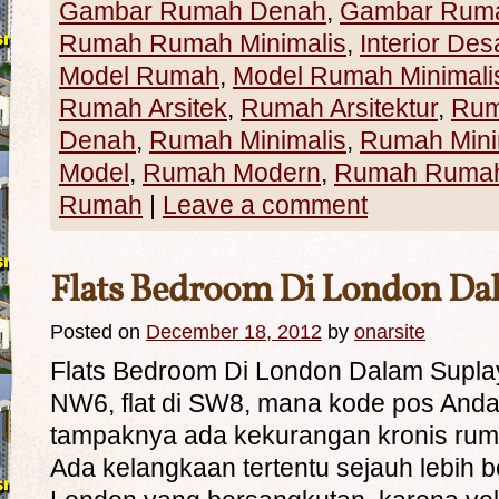
Gambar Rumah Denah
,
Gambar Ruma
Rumah Rumah Minimalis
,
Interior Des
Model Rumah
,
Model Rumah Minimali
Rumah Arsitek
,
Rumah Arsitektur
,
Rum
Denah
,
Rumah Minimalis
,
Rumah Mini
Model
,
Rumah Modern
,
Rumah Rumah 
Rumah
|
Leave a comment
Flats Bedroom Di London Da
Posted on
December 18, 2012
by
onarsite
Flats Bedroom Di London Dalam Suplay P
NW6, flat di SW8, mana kode pos Anda 
tampaknya ada kekurangan kronis ruma
Ada kelangkaan tertentu sejauh lebih be