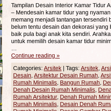
Tampilan Desain Interior Kamar Tidu
– Mendesain kamar tidur yang nyama
memang menjadi tantangan tersendiri b
belum tentu desain dan dekorasi yang 
baik pula bagi anak kita sendiri. Arah
untuk memilih desain kamar tidur minim
…
Continue reading
»
Categories:
Arsitek
|
Tags:
Arsitek
,
Ars
Desain
,
Arsitektur Desain Rumah
,
Ars
Rumah Minimalis
,
Bangun Rumah
,
De
Denah Desain Rumah Minimalis
,
Den
Rumah Arsitektur
,
Denah Rumah Minim
Rumah Minimalis
,
Desain Denah Rum