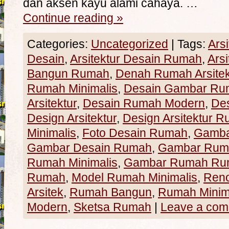
dan aksen kayu alami cahaya. …
Continue reading
»
Categories:
Uncategorized
|
Tags:
Ars
Desain
,
Arsitektur Desain Rumah
,
Ars
Bangun Rumah
,
Denah Rumah Arsitek
Rumah Minimalis
,
Desain Gambar Ru
Arsitektur
,
Desain Rumah Modern
,
De
Design Arsitektur
,
Design Arsitektur 
Minimalis
,
Foto Desain Rumah
,
Gamba
Gambar Desain Rumah
,
Gambar Rum
Rumah Minimalis
,
Gambar Rumah Rum
Rumah
,
Model Rumah Minimalis
,
Ren
Arsitek
,
Rumah Bangun
,
Rumah Minim
Modern
,
Sketsa Rumah
|
Leave a co