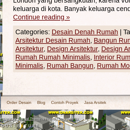
London yang bersangkutan, karena v
keluarga di kota. Banyak keluarga ce
Continue reading
»
Categories:
Desain Denah Rumah
|
Ta
Arsitektur Desain Rumah
,
Bangun Ru
Arsitektur
,
Design Arsitektur
,
Design A
Rumah Rumah Minimalis
,
Interior Ru
Minimalis
,
Rumah Bangun
,
Rumah Mo
Order Desain
Blog
Contoh Proyek
Jasa Arsitek
Adventure Journal Theme
is Proudly Designed By