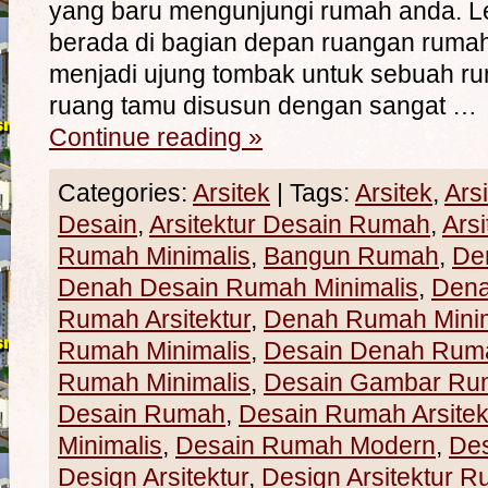
yang baru mengunjungi rumah anda. L
berada di bagian depan ruangan rumah
menjadi ujung tombak untuk sebuah ru
ruang tamu disusun dengan sangat …
Continue reading
»
Categories:
Arsitek
|
Tags:
Arsitek
,
Ars
Desain
,
Arsitektur Desain Rumah
,
Ars
Rumah Minimalis
,
Bangun Rumah
,
De
Denah Desain Rumah Minimalis
,
Den
Rumah Arsitektur
,
Denah Rumah Minim
Rumah Minimalis
,
Desain Denah Rum
Rumah Minimalis
,
Desain Gambar Ru
Desain Rumah
,
Desain Rumah Arsitek
Minimalis
,
Desain Rumah Modern
,
De
Design Arsitektur
,
Design Arsitektur 