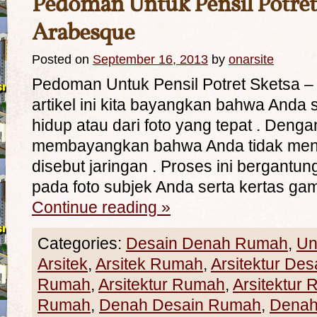
Pedoman Untuk Pensil Potret
Arabesque
Posted on
September 16, 2013
by
onarsite
Pedoman Untuk Pensil Potret Sketsa 
artikel ini kita bayangkan bahwa Anda 
hidup atau dari foto yang tepat . Dengan 
membayangkan bahwa Anda tidak men
disebut jaringan . Proses ini bergantun
pada foto subjek Anda serta kertas g
Continue reading
»
Categories:
Desain Denah Rumah
,
Un
Arsitek
,
Arsitek Rumah
,
Arsitektur Des
Rumah
,
Arsitektur Rumah
,
Arsitektur 
Rumah
,
Denah Desain Rumah
,
Denah