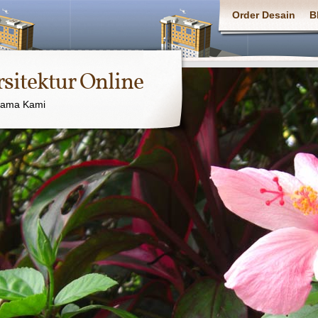
Order Desain
B
rsitektur Online
sama Kami