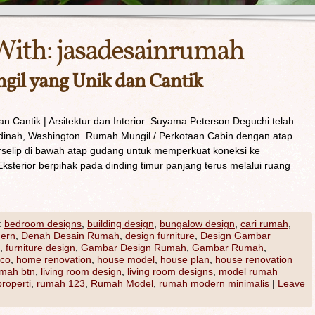
With:
jasadesainrumah
il yang Unik dan Cantik
 Cantik | Arsitektur dan Interior: Suyama Peterson Deguchi telah
dinah, Washington. Rumah Mungil / Perkotaan Cabin dengan atap
erselip di bawah atap gudang untuk memperkuat koneksi ke
ksterior berpihak pada dinding timur panjang terus melalui ruang
:
bedroom designs
,
building design
,
bungalow design
,
cari rumah
,
ern
,
Denah Desain Rumah
,
design furniture
,
Design Gambar
,
furniture design
,
Gambar Design Rumah
,
Gambar Rumah
,
co
,
home renovation
,
house model
,
house plan
,
house renovation
umah btn
,
living room design
,
living room designs
,
model rumah
properti
,
rumah 123
,
Rumah Model
,
rumah modern minimalis
|
Leave