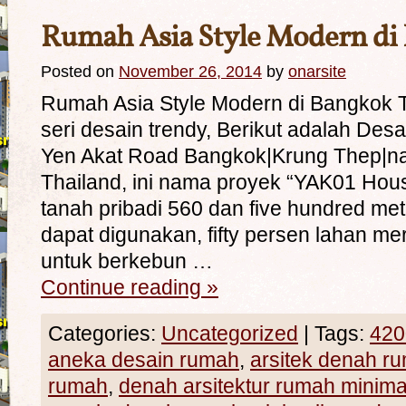
Rumah Asia Style Modern di
Posted on
November 26, 2014
by
onarsite
Rumah Asia Style Modern di Bangkok T
seri desain trendy, Berikut adalah Desa
Yen Akat Road Bangkok|Krung Thep|nati
Thailand, ini nama proyek “YAK01 House”
tanah pribadi 560 dan five hundred met
dapat digunakan, fifty persen lahan m
untuk berkebun …
Continue reading
»
Categories:
Uncategorized
|
Tags:
420
aneka desain rumah
,
arsitek denah r
rumah
,
denah arsitektur rumah minima