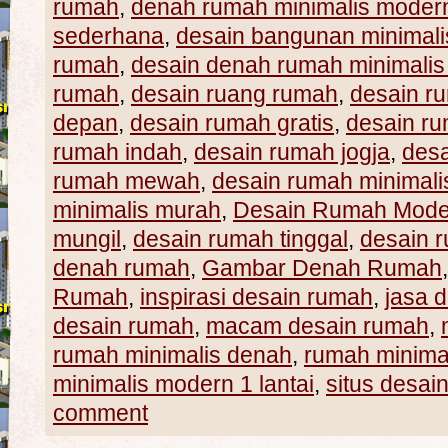
rumah
,
denah rumah minimalis moder
sederhana
,
desain bangunan minimali
rumah
,
desain denah rumah minimali
rumah
,
desain ruang rumah
,
desain r
depan
,
desain rumah gratis
,
desain ru
rumah indah
,
desain rumah jogja
,
desa
rumah mewah
,
desain rumah minimal
minimalis murah
,
Desain Rumah Mode
mungil
,
desain rumah tinggal
,
desain 
denah rumah
,
Gambar Denah Rumah
Rumah
,
inspirasi desain rumah
,
jasa 
desain rumah
,
macam desain rumah
,
rumah minimalis denah
,
rumah minimal
minimalis modern 1 lantai
,
situs desai
comment