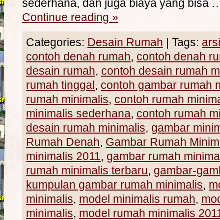
sederhana, dan juga biaya yang bisa 
Continue reading
»
Categories:
Desain Rumah
|
Tags:
ars
contoh denah rumah
,
contoh denah ru
desain rumah
,
contoh desain rumah mi
rumah tinggal
,
contoh gambar rumah m
rumah minimalis
,
contoh rumah minima
minimalis sederhana
,
contoh rumah mi
desain rumah minimalis
,
gambar minim
Rumah Denah
,
Gambar Rumah Minima
minimalis 2011
,
gambar rumah minima
rumah minimalis terbaru
,
gambar-gamb
kumpulan gambar rumah minimalis
,
m
minimalis
,
model minimalis rumah
,
mod
minimalis
,
model rumah minimalis 201