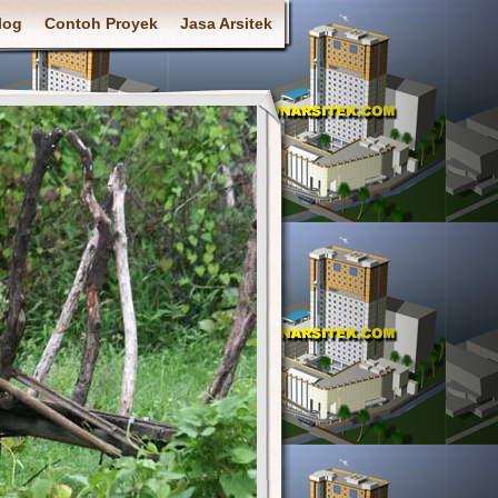
log
Contoh Proyek
Jasa Arsitek