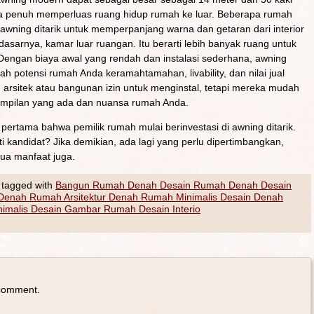
nda penuh memperluas ruang hidup rumah ke luar. Beberapa rumah
awning ditarik untuk memperpanjang warna dan getaran dari interior
dasarnya, kamar luar ruangan. Itu berarti lebih banyak ruang untuk
 Dengan biaya awal yang rendah dan instalasi sederhana, awning
 potensi rumah Anda keramahtamahan, livability, dan nilai jual
arsitek atau bangunan izin untuk menginstal, tetapi mereka mudah
ampilan yang ada dan nuansa rumah Anda.
 pertama bahwa pemilik rumah mulai berinvestasi di awning ditarik.
kandidat? Jika demikian, ada lagi yang perlu dipertimbangkan,
dua manfaat juga.
tagged with
Bangun Rumah Denah Desain Rumah Denah Desain
enah Rumah Arsitektur Denah Rumah Minimalis Desain Denah
malis Desain Gambar Rumah Desain Interio
 comment.