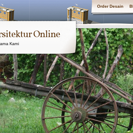
Order Desain
B
rsitektur Online
sama Kami