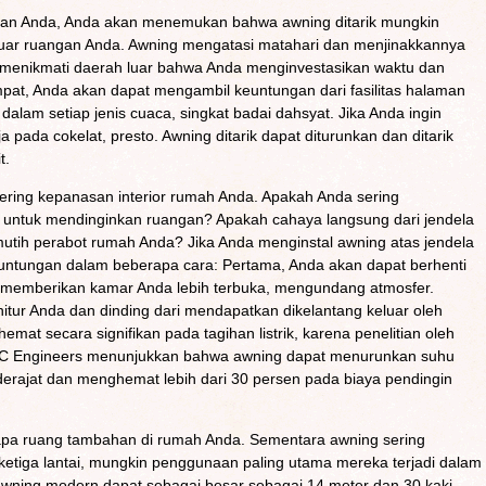
man Anda, Anda akan menemukan bahwa awning ditarik mungkin
i luar ruangan Anda. Awning mengatasi matahari dan menjinakkannya
menikmati daerah luar bahwa Anda menginvestasikan waktu dan
at, Anda akan dapat mengambil keuntungan dari fasilitas halaman
dalam setiap jenis cuaca, singkat badai dahsyat. Jika Anda ingin
ja pada cokelat, presto. Awning ditarik dapat diturunkan dan ditarik
t.
 sering kepanasan interior rumah Anda. Apakah Anda sering
i untuk mendinginkan ruangan? Apakah cahaya langsung dari jendela
utih perabot rumah Anda? Jika Anda menginstal awning atas jendela
ntungan dalam beberapa cara: Pertama, Anda akan dapat berhenti
 memberikan kamar Anda lebih terbuka, mengundang atmosfer.
tur Anda dan dinding dari mendapatkan dikelantang keluar oleh
mat secara signifikan pada tagihan listrik, karena penelitian oleh
 AC Engineers menunjukkan bahwa awning dapat menurunkan suhu
derajat dan menghemat lebih dari 30 persen pada biaya pendingin
pa ruang tambahan di rumah Anda. Sementara awning sering
ketiga lantai, mungkin penggunaan paling utama mereka terjadi dalam
awning modern dapat sebagai besar sebagai 14 meter dan 30 kaki