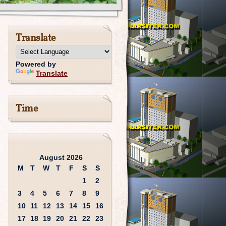
Translate
Powered by
Translate
Time
August 2026
M
T
W
T
F
S
S
1
2
3
4
5
6
7
8
9
10
11
12
13
14
15
16
17
18
19
20
21
22
23