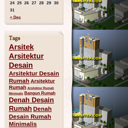
24
25
26
27
28
29
30
31
« Dec
Tags
Arsitek
Arsitektur
Desain
Arsitektur Desain
Rumah
Arsitektur
Rumah
Arsitektur Rumah
Bangun Rumah
Minimalis
Denah Desain
Rumah
Denah
Desain Rumah
Minimalis