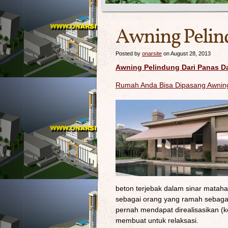
Awning Pelin
Posted by
onarsite
on August 28, 2013
Awning Pelindung Dari Panas D
Rumah Anda Bisa Dipasang Awning 
beton terjebak dalam sinar mataha
sebagai orang yang ramah sebagai 
pernah mendapat direalisasikan (kec
membuat untuk relaksasi.