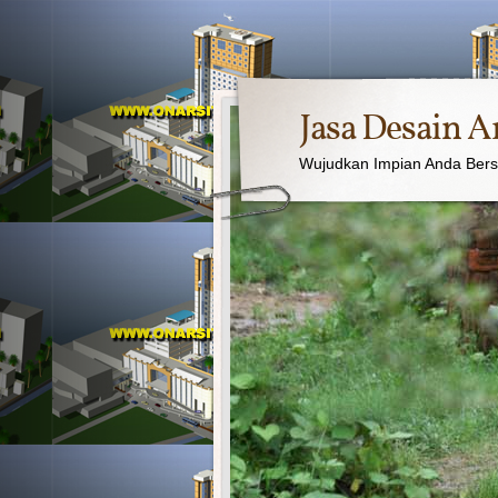
Jasa Desain A
Wujudkan Impian Anda Ber