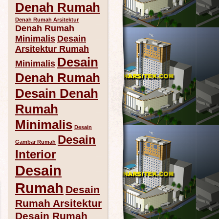
Denah Rumah
Denah Rumah Arsitektur
Denah Rumah
Minimalis
Desain
Arsitektur Rumah
Desain
Minimalis
Denah Rumah
Desain Denah
Rumah
Minimalis
Desain
Desain
Gambar Rumah
Interior
Desain
Rumah
Desain
Rumah Arsitektur
Desain Rumah