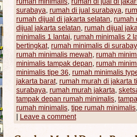
rumah minimalis
,
rumah di jual di jakar
surabaya
,
rumah di jual surabaya
,
rum
rumah dijual di jakarta selatan
,
rumah d
dijual jakarta selatan
,
rumah dijual jaka
minimalis 1 lantai
,
rumah minimalis 2 la
bertingkat
,
rumah minimalis di suraba
rumah minimalis mewah
,
rumah minima
minimalis tampak depan
,
rumah minima
minimalis tipe 36
,
rumah minimalis typ
jakarta barat
,
rumah murah di jakarta t
surabaya
,
rumah murah jakarta
,
skets
tampak depan rumah minimalis
,
tampa
rumah minimalis
,
tipe rumah minimalis
|
Leave a comment