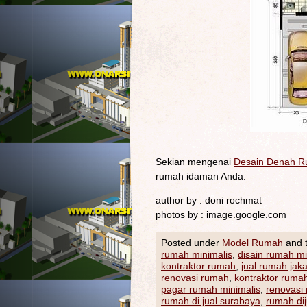
Sekian mengenai
Desain Denah R
rumah idaman Anda.
author by : doni rochmat
photos by : image.google.com
Posted under
Model Rumah
and 
rumah minimalis
,
disain rumah mi
kontraktor rumah
,
jual rumah jaka
renovasi rumah
,
kontraktor rumah
pagar rumah minimalis
,
renovasi
rumah di jual surabaya
,
rumah dij