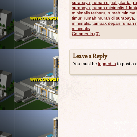
surabaya
,
rumah dijual jakarta
,
ru
surabaya
,
rumah minimalis 1 lant
minimalis terbaru
,
rumah minimali
timur
,
rumah murah di surabaya
,
minimalis
,
tampak depan rumah m
minimalis
Comments (0)
Leave a Reply
You must be
logged in
to post a