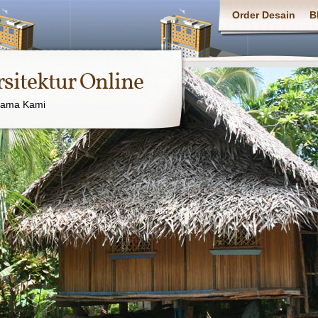
Order Desain
B
rsitektur Online
sama Kami