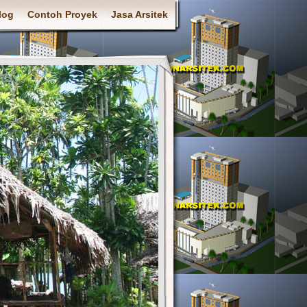
log
Contoh Proyek
Jasa Arsitek