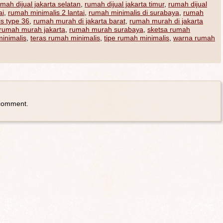
mah dijual jakarta selatan
,
rumah dijual jakarta timur
,
rumah dijual
ai
,
rumah minimalis 2 lantai
,
rumah minimalis di surabaya
,
rumah
s type 36
,
rumah murah di jakarta barat
,
rumah murah di jakarta
rumah murah jakarta
,
rumah murah surabaya
,
sketsa rumah
inimalis
,
teras rumah minimalis
,
tipe rumah minimalis
,
warna rumah
 comment.