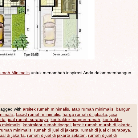
umah Minimalis
untuk menambah inspirasi Anda dalammembangun
tagged with
arsitek rumah minimalis
,
atap rumah minimalis
,
bangun
nimalis
,
fasad rumah minimalis
,
harga rumah di jakarta
,
jasa
rta
,
jual rumah surabaya
,
kontraktor bangun rumah
,
kontraktor
 minimalis
,
kontraktor rumah tinggal
,
kredit rumah murah di jakarta
,
 rumah minimalis
,
rumah di jual di jakarta
,
rumah di jual di surabaya
,
ual di jakarta
,
rumah dijual di jakarta selatan
,
rumah dijual di