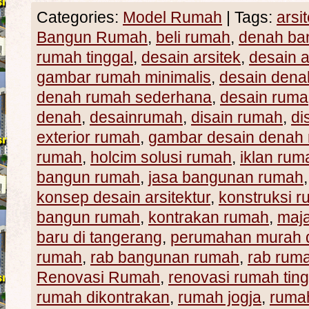
Categories:
Model Rumah
|
Tags:
arsi
Bangun Rumah
,
beli rumah
,
denah ba
rumah tinggal
,
desain arsitek
,
desain a
gambar rumah minimalis
,
desain den
denah rumah sederhana
,
desain ruma
denah
,
desainrumah
,
disain rumah
,
di
exterior rumah
,
gambar desain denah
rumah
,
holcim solusi rumah
,
iklan rum
bangun rumah
,
jasa bangunan rumah
konsep desain arsitektur
,
konstruksi r
bangun rumah
,
kontrakan rumah
,
maj
baru di tangerang
,
perumahan murah d
rumah
,
rab bangunan rumah
,
rab rum
Renovasi Rumah
,
renovasi rumah ting
rumah dikontrakan
,
rumah jogja
,
rumah