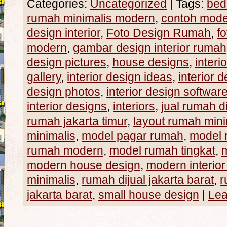
Categories:
Uncategorized
|
Tags:
bed
rumah minimalis modern
,
contoh mode
design interior
,
Foto Design Rumah
,
f
modern
,
gambar design interior rumah
design pictures
,
house designs
,
interi
gallery
,
interior design ideas
,
interior 
design photos
,
interior design softwar
interior designs
,
interiors
,
jual rumah di
rumah jakarta timur
,
layout rumah mini
minimalis
,
model pagar rumah
,
model 
rumah modern
,
model rumah tingkat
,
modern house design
,
modern interior
minimalis
,
rumah dijual jakarta barat
,
r
jakarta barat
,
small house design
|
Lea