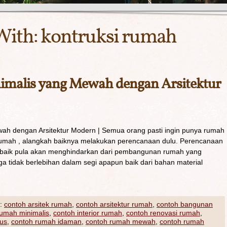
With:
kontruksi rumah
malis yang Mewah dengan Arsitektur
ah dengan Arsitektur Modern | Semua orang pasti ingin punya rumah
ah , alangkah baiknya melakukan perencanaan dulu. Perencanaan
baik pula akan menghindarkan dari pembangunan rumah yang
 tidak berlebihan dalam segi apapun baik dari bahan material
:
contoh arsitek rumah
,
contoh arsitektur rumah
,
contoh bangunan
rumah minimalis
,
contoh interior rumah
,
contoh renovasi rumah
,
us
,
contoh rumah idaman
,
contoh rumah mewah
,
contoh rumah