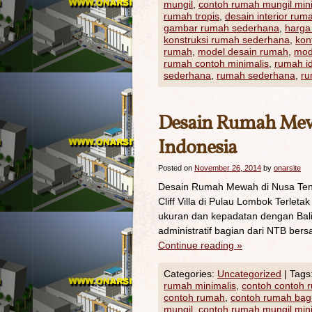
mungil
,
contoh rumah mungil min
rumah tropis
,
desain interior rum
gambar rumah sederhana
,
harga
konstruksi rumah sederhana
,
kon
rumah
,
model desain rumah
,
mod
rumah contoh minimalis
,
rumah i
sederhana
,
rumah sederhana
,
ru
Desain Rumah Mewa
Indonesia
Posted on
November 26, 2014
by
onarsite
Desain Rumah Mewah di Nusa Teng
Cliff Villa di Pulau Lombok Terleta
ukuran dan kepadatan dengan Bal
administratif bagian dari NTB be
Continue reading
»
Categories:
Uncategorized
|
Tags
rumah minimalis
,
contoh contoh 
contoh rumah
,
contoh rumah bag
mungil
,
contoh rumah mungil min