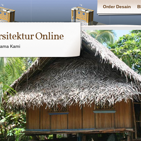
Order Desain
B
rsitektur Online
sama Kami