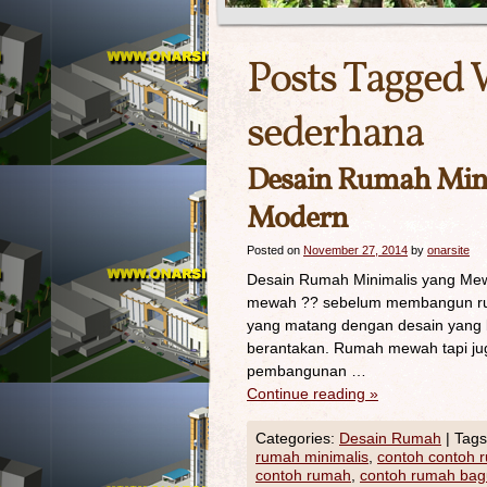
Posts Tagged 
sederhana
Desain Rumah Mini
Modern
Posted on
November 27, 2014
by
onarsite
Desain Rumah Minimalis yang Mew
mewah ?? sebelum membangun rum
yang matang dengan desain yang 
berantakan. Rumah mewah tapi juga
pembangunan …
Continue reading
»
Categories:
Desain Rumah
|
Tags
rumah minimalis
,
contoh contoh 
contoh rumah
,
contoh rumah bag