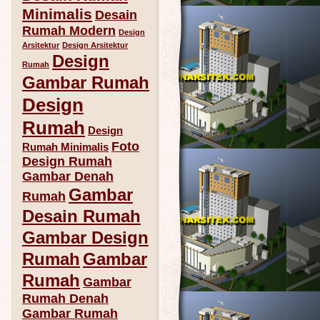
Minimalis
Desain
Rumah Modern
Design
Arsitektur
Design Arsitektur
Design
Rumah
Gambar Rumah
Design
Rumah
Design
Foto
Rumah Minimalis
Design Rumah
Gambar Denah
Gambar
Rumah
Desain Rumah
Gambar Design
Rumah
Gambar
Rumah
Gambar
Rumah Denah
Gambar Rumah