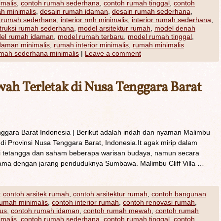
imalis
,
contoh rumah sederhana
,
contoh rumah tinggal
,
contoh
ah minimalis
,
desain rumah idaman
,
desain rumah sederhana
,
 rumah sederhana
,
interior rmh minimalis
,
interior rumah sederhana
,
truksi rumah sederhana
,
model arsitektur rumah
,
model denah
el rumah idaman
,
model rumah terbaru
,
model rumah tinggal
,
daman minimalis
,
rumah interior minimalis
,
rumah minimalis
mah sederhana minimalis
|
Leave a comment
h Terletak di Nusa Tenggara Barat
gara Barat Indonesia | Berikut adalah indah dan nyaman Malimbu
k di Provinsi Nusa Tenggara Barat, Indonesia.It agak mirip dalam
i tetangga dan saham beberapa warisan budaya, namun secara
rsama dengan jarang penduduknya Sumbawa. Malimbu Cliff Villa …
:
contoh arsitek rumah
,
contoh arsitektur rumah
,
contoh bangunan
rumah minimalis
,
contoh interior rumah
,
contoh renovasi rumah
,
us
,
contoh rumah idaman
,
contoh rumah mewah
,
contoh rumah
imalis
,
contoh rumah sederhana
,
contoh rumah tinggal
,
contoh