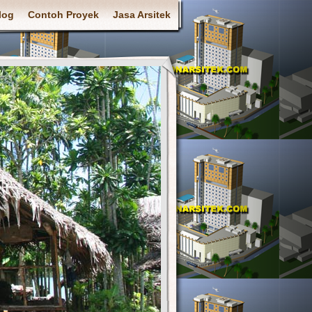
log
Contoh Proyek
Jasa Arsitek