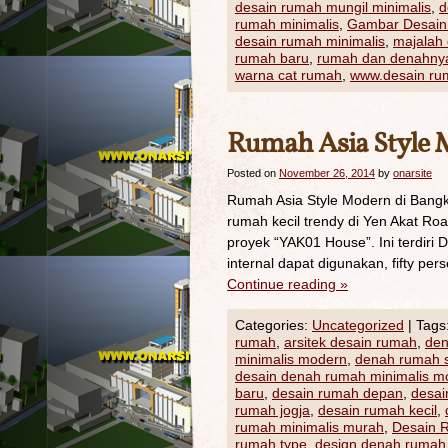
desain rumah mungil minimalis
,
d
rumah minimalis
,
Gambar Desai
desain rumah minimalis
,
majalah
rumah baru
,
rumah dan denahny
warna cat rumah
,
www.desain ru
Rumah Asia Style 
Posted on
November 26, 2014
by
onarsite
Rumah Asia Style Modern di Bangko
rumah kecil trendy di Yen Akat Roa
proyek “YAK01 House”. Ini terdiri 
internal dapat digunakan, fifty p
Continue reading
»
Categories:
Uncategorized
|
Tags
rumah
,
arsitek desain rumah
,
den
minimalis modern
,
denah rumah 
desain denah rumah minimalis m
baru
,
desain rumah depan
,
desai
rumah jogja
,
desain rumah kecil
,
rumah minimalis murah
,
Desain 
rumah type
,
design denah rumah