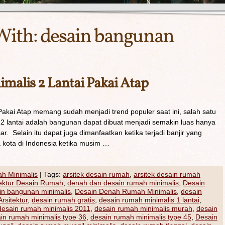
With:
desain bangunan
malis 2 Lantai Pakai Atap
akai Atap memang sudah menjadi trend populer saat ini, salah satu
 lantai adalah bangunan dapat dibuat menjadi semakin luas hanya
ar. Selain itu dapat juga dimanfaatkan ketika terjadi banjir yang
 kota di Indonesia ketika musim …
h Minimalis
|
Tags:
arsitek desain rumah
,
arsitek desain rumah
tektur Desain Rumah
,
denah dan desain rumah minimalis
,
Desain
in bangunan minimalis
,
Desain Denah Rumah Minimalis
,
desain
rsitektur
,
desain rumah gratis
,
desain rumah minimalis 1 lantai
,
desain rumah minimalis 2011
,
desain rumah minimalis murah
,
desain
in rumah minimalis type 36
,
desain rumah minimalis type 45
,
Desain