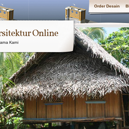
Order Desain
B
rsitektur Online
sama Kami