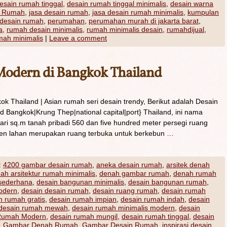
esain rumah tinggal
,
desain rumah tinggal minimalis
,
desain warna
n Rumah
,
jasa desain rumah
,
jasa desain rumah minimalis
,
kumpulan
 desain rumah
,
perumahan
,
perumahan murah di jakarta barat
,
a
,
rumah desain minimalis
,
rumah minimalis desain
,
rumahdijual
,
mah minimalis
|
Leave a comment
Modern di Bangkok Thailand
k Thailand | Asian rumah seri desain trendy, Berikut adalah Desain
d Bangkok|Krung Thep|national capital|port} Thailand, ini nama
Dari sq.m tanah pribadi 560 dan five hundred meter persegi ruang
ersen lahan merupakan ruang terbuka untuk berkebun …
:
4200 gambar desain rumah
,
aneka desain rumah
,
arsitek denah
ah arsitektur rumah minimalis
,
denah gambar rumah
,
denah rumah
sederhana
,
desain bangunan minimalis
,
desain bangunan rumah
,
odern
,
desain desain rumah
,
desain ruang rumah
,
desain rumah
n rumah gratis
,
desain rumah impian
,
desain rumah indah
,
desain
desain rumah mewah
,
desain rumah minimalis modern
,
desain
Rumah Modern
,
desain rumah mungil
,
desain rumah tinggal
,
desain
,
Gambar Denah Rumah
,
Gambar Desain Rumah
,
inspirasi desain