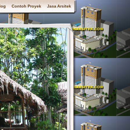
log
Contoh Proyek
Jasa Arsitek