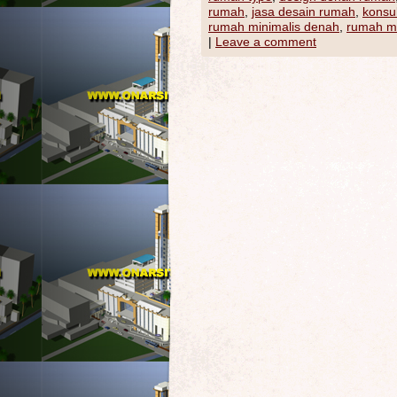
rumah
,
jasa desain rumah
,
konsu
rumah minimalis denah
,
rumah mi
|
Leave a comment