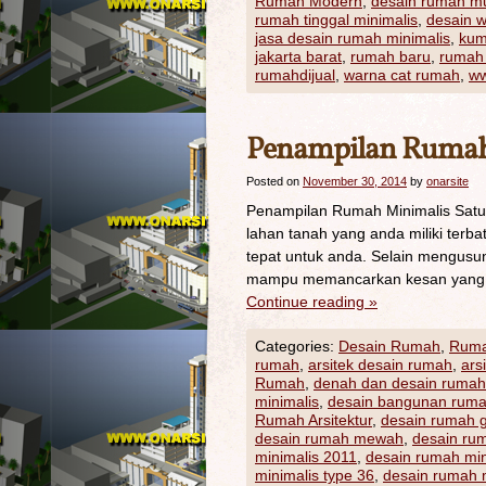
Rumah Modern
,
desain rumah mu
rumah tinggal minimalis
,
desain 
jasa desain rumah minimalis
,
kum
jakarta barat
,
rumah baru
,
rumah
rumahdijual
,
warna cat rumah
,
ww
Penampilan Rumah 
Posted on
November 30, 2014
by
onarsite
Penampilan Rumah Minimalis Satu
lahan tanah yang anda miliki terb
tepat untuk anda. Selain mengusun
mampu memancarkan kesan yang s
Continue reading
»
Categories:
Desain Rumah
,
Ruma
rumah
,
arsitek desain rumah
,
ars
Rumah
,
denah dan desain rumah
minimalis
,
desain bangunan rum
Rumah Arsitektur
,
desain rumah g
desain rumah mewah
,
desain rum
minimalis 2011
,
desain rumah mi
minimalis type 36
,
desain rumah m