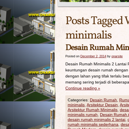
Posts Tagged 
minimalis
Desain Rumah Mini
Posted on
December 2, 2014
by
onarsite
Desain Rumah Minimalis 2 Lantai P
keuntungan desain rumah dengan 2
dengan lahan yang tifak terlalu bes
memang sering terjadi di beberapa
Continue reading
»
Categories:
Desain Rumah
,
Ruma
minimalis
,
Arsitektur Desain
,
Arsi
Arsitektur Rumah Minimalis
,
desa
minimalis rumah
,
Desain Rumah A
desain rumah minimalis 2 lantai
,
rumah minimalis sederhana
,
desa