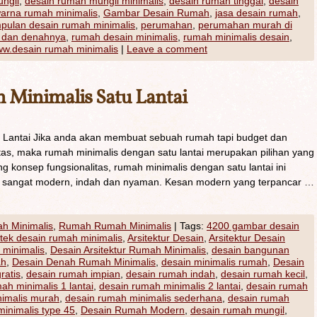
ngil
,
desain rumah mungil minimalis
,
desain rumah tinggal
,
desain
warna rumah minimalis
,
Gambar Desain Rumah
,
jasa desain rumah
,
pulan desain rumah minimalis
,
perumahan
,
perumahan murah di
 dan denahnya
,
rumah desain minimalis
,
rumah minimalis desain
,
w.desain rumah minimalis
|
Leave a comment
Minimalis Satu Lantai
 Lantai Jika anda akan membuat sebuah rumah tapi budget dan
atas, maka rumah minimalis dengan satu lantai merupakan pilihan yang
g konsep fungsionalitas, rumah minimalis dengan satu lantai ini
angat modern, indah dan nyaman. Kesan modern yang terpancar …
h Minimalis
,
Rumah Rumah Minimalis
|
Tags:
4200 gambar desain
itek desain rumah minimalis
,
Arsitektur Desain
,
Arsitektur Desain
 minimalis
,
Desain Arsitektur Rumah Minimalis
,
desain bangunan
ah
,
Desain Denah Rumah Minimalis
,
desain minimalis rumah
,
Desain
ratis
,
desain rumah impian
,
desain rumah indah
,
desain rumah kecil
,
ah minimalis 1 lantai
,
desain rumah minimalis 2 lantai
,
desain rumah
nimalis murah
,
desain rumah minimalis sederhana
,
desain rumah
inimalis type 45
,
Desain Rumah Modern
,
desain rumah mungil
,